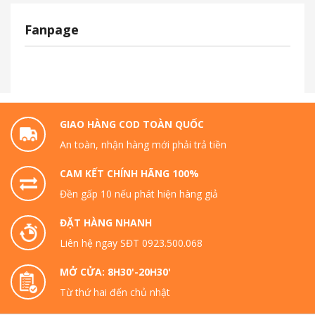
Fanpage
GIAO HÀNG COD TOÀN QUỐC
An toàn, nhận hàng mới phải trả tiền
CAM KẾT CHÍNH HÃNG 100%
Đền gấp 10 nếu phát hiện hàng giả
ĐẶT HÀNG NHANH
Liên hệ ngay SĐT 0923.500.068
MỞ CỬA: 8H30'-20H30'
Từ thứ hai đến chủ nhật