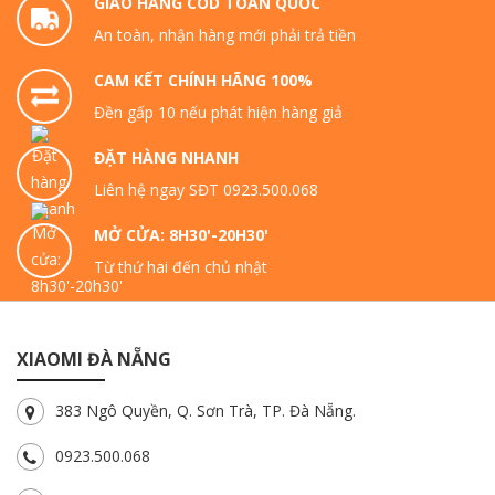
GIAO HÀNG COD TOÀN QUỐC
An toàn, nhận hàng mới phải trả tiền
CAM KẾT CHÍNH HÃNG 100%
Đền gấp 10 nếu phát hiện hàng giả
ĐẶT HÀNG NHANH
Liên hệ ngay SĐT 0923.500.068
MỞ CỬA: 8H30'-20H30'
Từ thứ hai đến chủ nhật
XIAOMI ĐÀ NẴNG
383 Ngô Quyền, Q. Sơn Trà, TP. Đà Nẵng.
0923.500.068