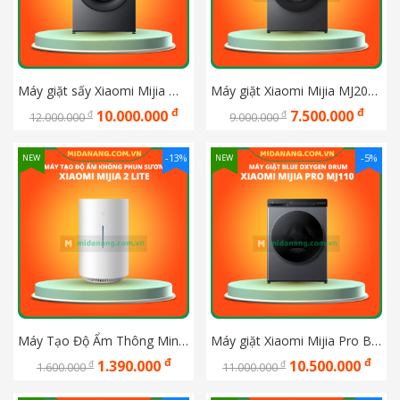
Máy giặt sấy Xiaomi Mijia MJ109 12KG/9KG 2026
Máy giặt Xiaomi Mijia MJ205 10KG 2026
đ
đ
10.000.000
7.500.000
đ
đ
12.000.000
9.000.000
-13%
-5%
NEW
NEW
Máy Tạo Độ Ẩm Thông Minh Không Phun Sương Xiaomi Mijia 2 Lite
Máy giặt Xiaomi Mijia Pro Blue Oxygen Drum 10kg MJ110
đ
đ
1.390.000
10.500.000
đ
đ
1.600.000
11.000.000