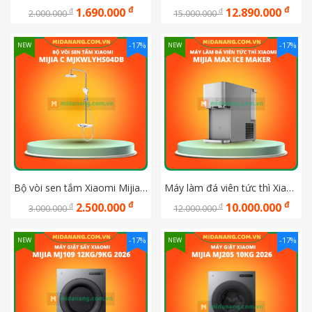
đ
đ
1.690.000
12.890.000
đ
đ
2.000.000
15.000.000
-17%
-17%
NEW
NEW
Bộ vòi sen tắm Xiaomi Mijia C MJKWLYHS04DB
Máy làm đá viên tức thì Xiaomi Mijia Max Ice Maker
đ
đ
2.500.000
10.000.000
đ
đ
3.000.000
12.000.000
-17%
-17%
NEW
NEW