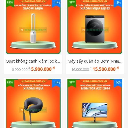
-14%
-3%
NEW
NEW
Quạt không cánh kiêm lọc không khí thông minh Xiaomi Mijia WYJHS01ZM
Máy sấy quần áo Bơm Nhiệt Heatpump Xiaomi Mijia Mj103
đ
đ
5.900.000
15.500.000
đ
đ
6.900.000
16.000.000
-14%
-10%
NEW
NEW