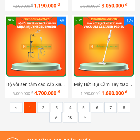
đ
đ
1.190.000
3.050.000
đ
đ
1.500.000
3.500.000
-6%
-15%
NEW
NEW
Bộ vòi sen tắm cao cấp Xiaomi Mijia MJLYHS05DB new model 2026
Máy Hút Bụi Cầm Tay Xiaomi Vacuum Cleaner P30 EU (BHR08JYGL)
đ
đ
4.700.000
1.690.000
đ
đ
5.000.000
1.990.000
<
1
2
3
4
5
6
7
8
9
10
>