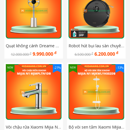
Quạt không cánh Dreame MF10
Robot hút bụi lau sàn chuyên dụng Dreame F20
đ
đ
9.990.000
6.200.000
đ
đ
12.000.000
6.500.000
-21%
-13%
NEW
NEW
Vòi chậu rửa Xiaomi Mijia N1 MJMPLTN1DB
Bộ vòi sen tắm Xiaomi Mijia N1 MJKWLYHS02DB