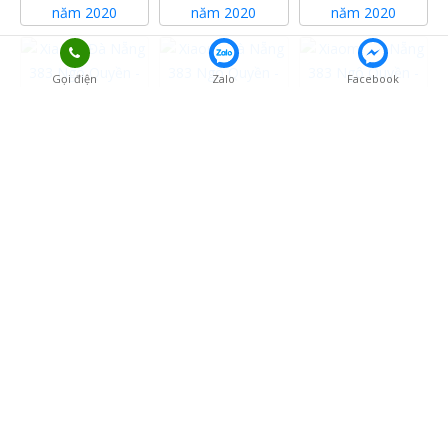
Gọi điện
Zalo
Facebook
Close Menu ×
MENU
Trang chủ
KẾT NỐI VỚI CHÚNG TÔI
Giới thiệu
Sản phẩm
Tin tức
Liên hệ
Copyright
©
2020-2026
Xiaomi Đà Nẵng
All rights reserved.