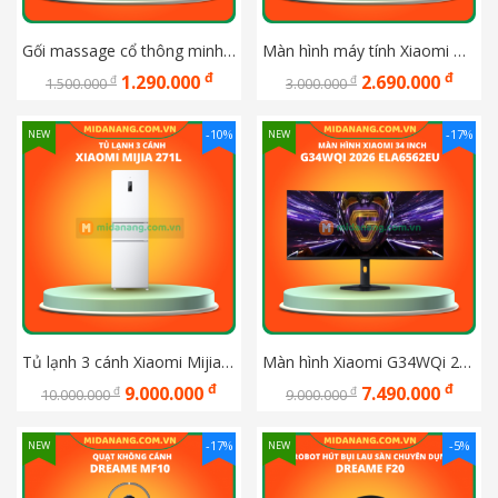
Gối massage cổ thông minh Xiaomi Mijia với vỏ có thể tháo rời và giặt được
Màn hình máy tính Xiaomi Monitor A27i 2026 (ELA6410EU)
đ
đ
1.290.000
2.690.000
đ
đ
1.500.000
3.000.000
-10%
-17%
NEW
NEW
Tủ lạnh 3 cánh Xiaomi Mijia 271L 
Màn hình Xiaomi G34WQi 2026 ELA6562EU 34 inch (UWQHD/ VA/ 180Hz/ 1 ms)
đ
đ
9.000.000
7.490.000
đ
đ
10.000.000
9.000.000
-17%
-5%
NEW
NEW