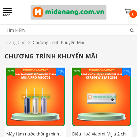
0
Trang Chủ
Chương Trình Khuyến Mãi
CHƯƠNG TRÌNH KHUYẾN MÃI
-16%
-14%
NEW
NEW
Máy tăm nước thông minh Xiaomi Mijia Pro MEO706
Điều Hoà Xiaomi Mijia 2 chiều 2HP 18000BTU KFR50GW-S1A1 2026 