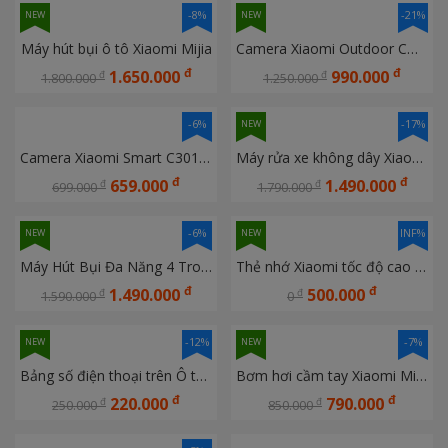
-8%
-21%
NEW
NEW
Máy hút bụi ô tô Xiaomi Mijia
Camera Xiaomi Outdoor CW300 EU Ngoài trời Bản quốc tế chính hãng DGW
đ
đ
1.650.000
990.000
đ
đ
1.800.000
1.250.000
-6%
-17%
NEW
Camera Xiaomi Smart C301 BHR8683GL 2K Bản quốc tế Hàng chính hãng Digiworld
Máy rửa xe không dây Xiaomi Mijia gen 2 MJXCJ002QW
đ
đ
659.000
1.490.000
đ
đ
699.000
1.790.000
-6%
INF%
NEW
NEW
Máy Hút Bụi Đa Năng 4 Trong 1 Xiaomi Hoto Hút, Thổi, Bơm Và Hút Chân Không
Thẻ nhớ Xiaomi tốc độ cao 64GB
đ
đ
1.490.000
500.000
đ
đ
1.590.000
0
-12%
-7%
NEW
NEW
Bảng số điện thoại trên Ô tô Kèm dụng cụ thoát hiểm đa năng Nextool
Bơm hơi cầm tay Xiaomi Mijia Gen 2 MJCQB06QW
đ
đ
220.000
790.000
đ
đ
250.000
850.000