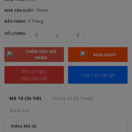
70mai
NHÀ SẢN XUẤT:
3 Tháng
BẢO HÀNH:
SỐ LƯỢNG:
THÊM VÀO GIỎ
MUA NGAY
HÀNG
Bấm gọi ngay:
Chat Zalo báo giá
0923.500.068
Mô Tả Chi Tiết
Thông Số Kỹ Thuật
Đánh Giá
Video Mô tả: