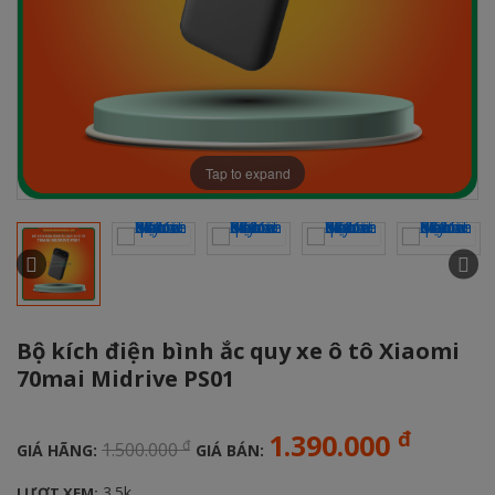
Tap to expand
Bộ kích điện bình ắc quy xe ô tô Xiaomi
70mai Midrive PS01
đ
1.390.000
đ
1.500.000
GIÁ HÃNG:
GIÁ BÁN:
3.5k
LƯỢT XEM: