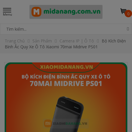
0
Trang Chủ
Sản Phẩm
Camera IP | Ô Tô
Bộ Kích Điện
Bình Ắc Quy Xe Ô Tô Xiaomi 70mai Midrive PS01