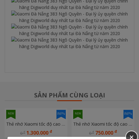
SẢN PHẨM CÙNG LOẠI
INF%
INF%
NEW
NEW
Thẻ nhớ Xiaomi tốc độ cao 256G
Thẻ nhớ Xiaomi tốc độ cao 128G
đ
đ
1.300.000
750.000
đ
đ
0
0
×