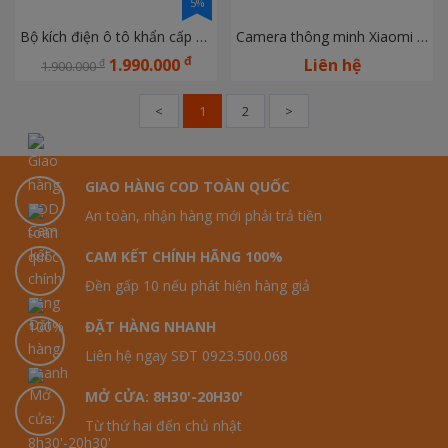
5%
Bộ kích điện ô tô khẩn cấp 70mai Midrive PS06
Camera thông minh Xiaomi C400 2.5K - Bảo hành chính hãng 12 tháng Digiword
đ
1.990.000
Liên hệ
đ
1.900.000
<
1
2
>
GIAO HÀNG COD TOÀN QUỐC
An toàn, nhận hàng mới phải trả tiền
CAM KẾT CHÍNH HÃNG 100%
Đền gấp 10 nếu phát hiện hàng giả
ĐẶT HÀNG NHANH
Liên hệ ngay SĐT 0923.500.068
MỞ CỬA: 8H30'-20H30'
Từ thứ hai đến chủ nhật