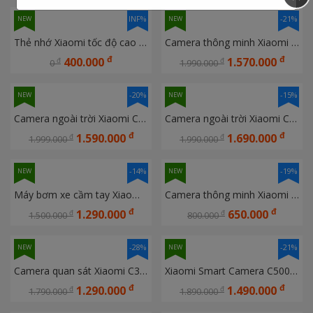
INF%
-21%
NEW
NEW
Thẻ nhớ Xiaomi tốc độ cao 32GB
Camera thông minh Xiaomi C700 EU BHR9182EU
đ
đ
400.000
1.570.000
đ
đ
0
1.990.000
-20%
-15%
NEW
NEW
Camera ngoài trời Xiaomi CW500 Dual EU BHR9402EU
Camera ngoài trời Xiaomi CW700S BHR9401EU
đ
đ
1.590.000
1.690.000
đ
đ
1.999.000
1.990.000
-14%
-19%
NEW
NEW
Máy bơm xe cầm tay Xiaomi Mijia 2 Pro MJCQB07PQW
Camera thông minh Xiaomi C100 EU Bản quốc tế - Hàng chính hãng DGW - Cảnh báo trẻ em khóc
đ
đ
1.290.000
650.000
đ
đ
1.500.000
800.000
-28%
-21%
NEW
NEW
Camera quan sát Xiaomi C300 Dual EU Bản quốc tế - Hàng chính hãng DGW
Xiaomi Smart Camera C500 Dual, Bản quốc tế Hàng chính hãng DGW bảo hành 12 tháng
đ
đ
1.290.000
1.490.000
đ
đ
1.790.000
1.890.000