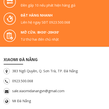
Đền gấp 10 nếu phát hiện hàng giả
ĐẶT HÀNG NHANH
Liên hệ ngay SĐT 0923.500.068
MỞ CỬA: 8H30'-20H30'
Từ thứ hai đến chủ nhật
XIAOMI ĐÀ NẴNG
383 Ngô Quyền, Q. Sơn Trà, TP. Đà Nẵng.
0923.500.068
sale.xiaomidanangvn@gmail.com
Mi Đà Nẵng