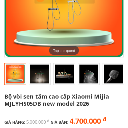
Tap to expand
Bộ vòi sen tắm cao cấp Xiaomi Mijia
MJLYHS05DB new model 2026
đ
4.700.000
đ
5.000.000
GIÁ HÃNG:
GIÁ BÁN: