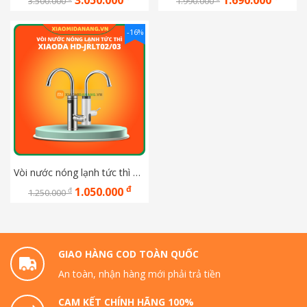
3.050.000
1.690.000
3.500.000
1.990.000
-16%
Vòi nước nóng lạnh tức thì Xiaomi xiaoda HD-JRLT02/03
đ
1.050.000
đ
1.250.000
GIAO HÀNG COD TOÀN QUỐC
An toàn, nhận hàng mới phải trả tiền
CAM KẾT CHÍNH HÃNG 100%