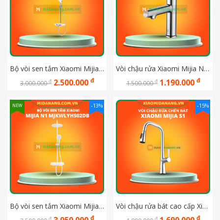
Bộ vòi sen tắm Xiaomi Mijia C MJKWLYHS04DB
Vòi chậu rửa Xiaomi Mijia N1 MJMPLTN1DB
đ
đ
2.500.000
1.190.000
đ
đ
3.000.000
1.500.000
-13%
-15%
NEW
Bộ vòi sen tắm Xiaomi Mijia N1 MJKWLYHS02DB
Vòi chậu rửa bát cao cấp Xiaomi Mijia S1
đ
đ
đ
đ