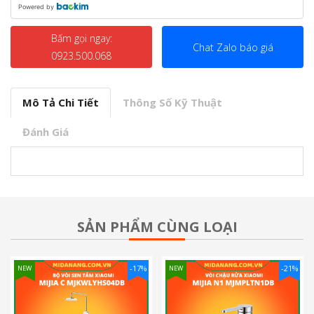
Powered by
Bấm gọi ngay:
Chat Zalo báo giá
0923.500.068
Mô Tả Chi Tiết
Thông Số Kỹ Thuật
Đánh Giá
SẢN PHẨM CÙNG LOẠI
-17%
-21%
NEW
NEW