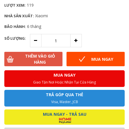
119
LƯỢT XEM:
Xiaomi
NHÀ SẢN XUẤT:
6 tháng
BẢO HÀNH:
SỐ LƯỢNG:
THÊM VÀO GIỎ
MUA NGAY
HÀNG
MUA NGAY
Giao Tận Nơi Hoặc Nhận Tại Cửa Hàng
TRẢ GÓP QUA THẺ
Visa, Master, JCB
MUA NGAY - TRẢ SAU