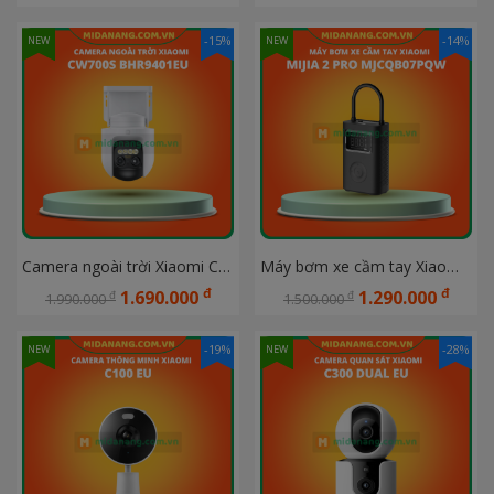
-15%
-14%
NEW
NEW
Camera ngoài trời Xiaomi CW700S BHR9401EU
Máy bơm xe cầm tay Xiaomi Mijia 2 Pro MJCQB07PQW
đ
đ
1.690.000
1.290.000
đ
đ
1.990.000
1.500.000
-19%
-28%
NEW
NEW