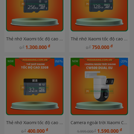
Thẻ nhớ Xiaomi tốc độ cao 256G
Thẻ nhớ Xiaomi tốc độ cao 128G
đ
đ
1.300.000
750.000
đ
đ
0
0
INF%
-20%
NEW
NEW
Thẻ nhớ Xiaomi tốc độ cao 32GB
Camera ngoài trời Xiaomi CW500 Dual EU BHR9402EU
đ
đ
400.000
1.590.000
đ
đ
0
1.999.000