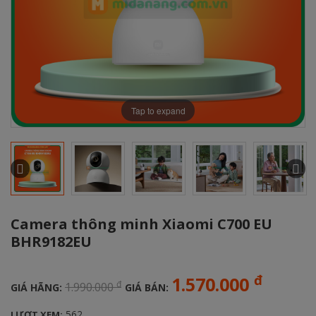
Tap to expand
Camera thông minh Xiaomi C700 EU
BHR9182EU
đ
1.570.000
đ
1.990.000
GIÁ HÃNG:
GIÁ BÁN:
562
LƯỢT XEM: