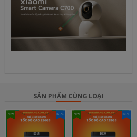
SẢN PHẨM CÙNG LOẠI
INF%
INF%
NEW
NEW