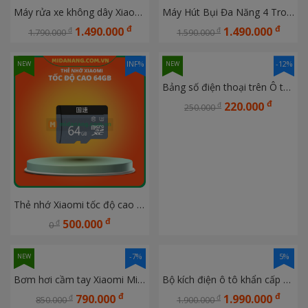
Máy rửa xe không dây Xiaomi Mijia gen 2 MJXCJ002QW
Máy Hút Bụi Đa Năng 4 Trong 1 Xiaomi Hoto Hút, Thổi, Bơm Và Hút Chân Không
đ
đ
1.490.000
1.490.000
đ
đ
1.790.000
1.590.000
INF%
-12%
NEW
NEW
Bảng số điện thoại trên Ô tô Kèm dụng cụ thoát hiểm đa năng Nextool
đ
220.000
đ
250.000
Thẻ nhớ Xiaomi tốc độ cao 64GB
đ
500.000
đ
0
-7%
5%
NEW
Bơm hơi cầm tay Xiaomi Mijia Gen 2 MJCQB06QW
Bộ kích điện ô tô khẩn cấp 70mai Midrive PS06
đ
đ
790.000
1.990.000
đ
đ
850.000
1.900.000