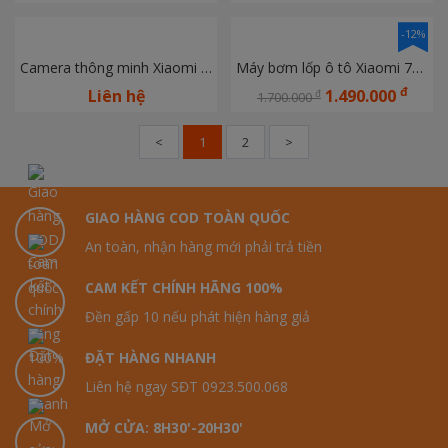
-12%
Camera thông minh Xiaomi C400 2.5K - Bảo hành chính hãng 12 tháng Digiword
Máy bơm lốp ô tô Xiaomi 70mai Midrive TP01
đ
Liên hệ
1.490.000
đ
1.700.000
<
1
2
>
GIAO HÀNG COD TOÀN QUỐC
An toàn, nhận hàng mới phải trả tiền
CAM KẾT CHÍNH HÃNG 100%
Đền gấp 10 nếu phát hiện hàng giả
ĐẶT HÀNG NHANH
Liên hệ ngay SĐT 0923.500.068
MỞ CỬA: 8H30'-20H30'