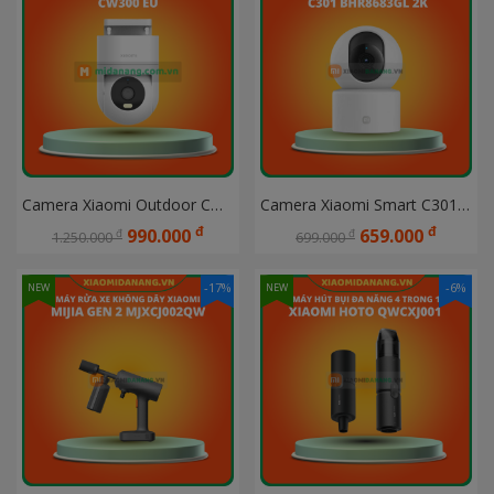
Camera Xiaomi Outdoor CW300 EU Ngoài trời Bản quốc tế chính hãng DGW
Camera Xiaomi Smart C301 BHR8683GL 2K Bản quốc tế Hàng chính hãng Digiworld
đ
đ
990.000
659.000
đ
đ
1.250.000
699.000
-17%
-6%
NEW
NEW