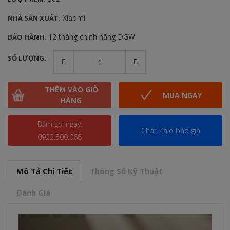
Xiaomi
NHÀ SẢN XUẤT:
12 tháng chính hãng DGW
BẢO HÀNH:
SỐ LƯỢNG:
THÊM VÀO GIỎ
MUA NGAY
HÀNG
Bấm gọi ngay:
Chat Zalo báo giá
0923.500.068
Mô Tả Chi Tiết
Thông Số Kỹ Thuật
Đánh Giá