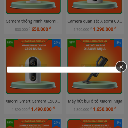
Camera thông minh Xiaomi C100 EU Bản quốc tế - Hàng chính hãng DGW - Cảnh báo trẻ em khóc
Camera quan sát Xiaomi C300 Dual EU Bản quốc tế - Hàng chính hãng DGW
đ
đ
650.000
1.290.000
đ
đ
800.000
1.790.000
-21%
-8%
NEW
NEW
×
Xiaomi Smart Camera C500 Dual, Bản quốc tế Hàng chính hãng DGW bảo hành 12 tháng
Máy hút bụi ô tô Xiaomi Mijia
đ
đ
1.490.000
1.650.000
đ
đ
1.890.000
1.800.000
-21%
-6%
NEW