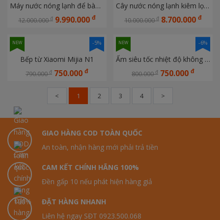
Máy nước nóng lạnh để bàn Xiaomi Mijia Kiêm lọc nước MRCH122
Cây nước nóng lạnh kiêm lọc nước Xiaomi XiaoZhi JDF9586
đ
đ
9.990.000
8.700.000
đ
đ
12.000.000
10.000.000
-5%
-6%
NEW
NEW
Bếp từ Xiaomi Mijia N1
Ấm siêu tốc nhiệt độ không đổi Xiaomi Mijia P1
đ
đ
750.000
750.000
đ
đ
790.000
800.000
<
1
2
3
4
>
GIAO HÀNG COD TOÀN QUỐC
An toàn, nhận hàng mới phải trả tiền
CAM KẾT CHÍNH HÃNG 100%
Đền gấp 10 nếu phát hiện hàng giả
ĐẶT HÀNG NHANH
Liên hệ ngay SĐT 0923.500.068