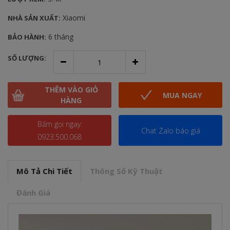
Xiaomi
NHÀ SẢN XUẤT:
6 tháng
BẢO HÀNH:
SỐ LƯỢNG:
THÊM VÀO GIỎ
MUA NGAY
HÀNG
Bấm gọi ngay:
Chat Zalo báo giá
0923.500.068
Mô Tả Chi Tiết
Thông Số Kỹ Thuật
Đánh Giá