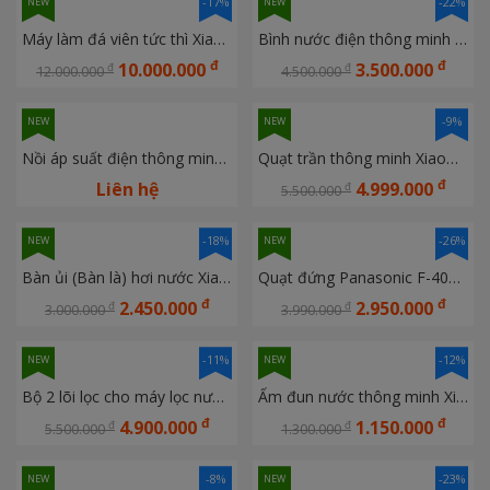
-17%
-22%
NEW
NEW
Máy làm đá viên tức thì Xiaomi Mijia Max Ice Maker
Bình nước điện thông minh Xiaomi Mijia Pro 5L
đ
đ
10.000.000
3.500.000
đ
đ
12.000.000
4.500.000
-9%
NEW
NEW
Nồi áp suất điện thông minh Xiaomi Mijia 2 Pro 5L
Quạt trần thông minh Xiaomi Huayi Hurricane Series 60 inch có đèn LED
đ
Liên hệ
4.999.000
đ
5.500.000
-18%
-26%
NEW
NEW
Bàn ủi (Bàn là) hơi nước Xiaomi Mijia 2 MJYTJ02LF
Quạt đứng Panasonic F-409K có điều khiển, công suất 51W
đ
đ
2.450.000
2.950.000
đ
đ
3.000.000
3.990.000
-11%
-12%
NEW
NEW
Bộ 2 lõi lọc cho máy lọc nước Xiaomi Mijia Q1000 RO và PPC
Ấm đun nước thông minh Xiaomi Smart Kettle 2 Pro BHR9107GB 1.7L
đ
đ
4.900.000
1.150.000
đ
đ
5.500.000
1.300.000
-8%
-23%
NEW
NEW