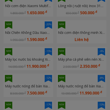
Nồi cơm điện Xiaomi Multifunctional Rice Cooker 4L VN (BHR9115VN)
Lòng nồi ( ruột nồi) Inox 316 cho nồi cơm điện Xiaomi Mijia 3L/4L
đ
đ
1.650.000
500.000
đ
đ
1.800.000
650.000
-20%
NEW
NEW
Nồi Chiên Không Dầu Xiaomi Air Fryer Essential 6L BHR8588EU 
Nồi cơm điện thông minh Xiaomi Mijia IH P1 3L
đ
1.590.000
Liên hệ
đ
1.990.000
-15%
-6%
NEW
NEW
Máy lọc nước bù khoáng Xiaomi Mijia RICH 1200G MR1263-D
Máy pha cà phê viên nén Xiaomi Mijia S1 CMC001
đ
đ
11.900.000
2.350.000
đ
đ
14.000.000
2.500.000
-12%
-8%
NEW
NEW
Máy nước nóng để bàn Xiaomi Mijia MRH142 Kiêm lọc nước
Máy nước nóng để bàn Xiaomi Mijia MRH152 Kiêm lọc nước
đ
đ
7.500.000
11.990.000
đ
đ
8.500.000
13.000.000
-17%
-13%
NEW
NEW