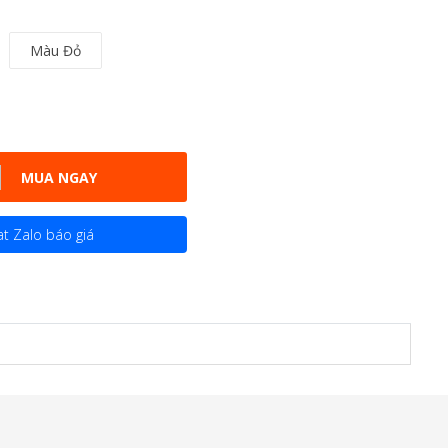
Màu Đỏ
MUA NGAY
t Zalo báo giá