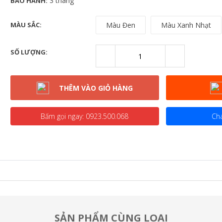
3 tháng
BẢO HÀNH:
MÀU SẮC:
Màu Đen
Màu Xanh Nhạt
SỐ LƯỢNG:
THÊM VÀO GIỎ HÀNG
Bấm gọi ngay:
0923.500.068
Cha
SẢN PHẨM CÙNG LOẠI