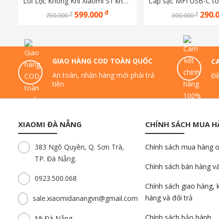
Lõi Lọc Không Khí Xiaomi S1 khử mùi M6R-FLP
đ
599.000
290.
đ
đ
750.000
300.000
GIAO HÀNG COD TOÀN QUỐC
C
An toàn, nhận hàng mới phải trả
Đề
tiền
XIAOMI ĐÀ NẴNG
CHÍNH SÁCH MUA 
383 Ngô Quyền, Q. Sơn Trà,
Chính sách mua hàng o
TP. Đà Nẵng.
Chính sách bán hàng v
0923.500.068
Chính sách giao hàng, 
hàng và đổi trả
sale.xiaomidanangvn@gmail.com
Chính sách bảo hành
Mi Đà Nẵng