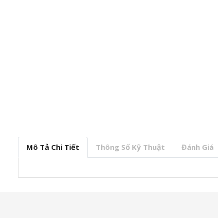
Mô Tả Chi Tiết
Thông Số Kỹ Thuật
Đánh Giá