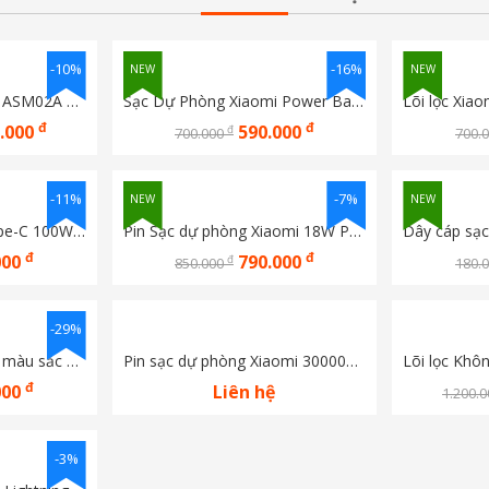
-10%
-16%
NEW
NEW
Loa Bluetooth Xiaomi ASM02A 40W
Sạc Dự Phòng Xiaomi Power Bank 20000mAh (Integrated Cable) TH BHR9739TH/ BHR9764TH 
đ
đ
0.000
590.000
đ
700.000
700.
-11%
-7%
NEW
NEW
Cáp sạc Xiaomi 6A Type-C 100W  màu xám đậm
Pin Sạc dự phòng Xiaomi 18W Power Bank 30000mAh BHR9130TH Bản quốc tế - Bảo hành chính hãng DGW
đ
đ
000
790.000
đ
850.000
180.
-29%
Bảng vẽ điện tử nhiều màu sắc xiaomi mijia gen 2
Pin sạc dự phòng Xiaomi 30000mAh gen 3 18W
đ
000
Liên hệ
1.200.
-3%