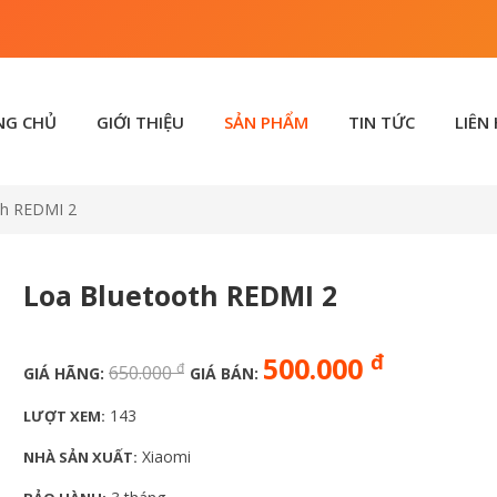
NG CHỦ
GIỚI THIỆU
SẢN PHẨM
TIN TỨC
LIÊN
th REDMI 2
Loa Bluetooth REDMI 2
đ
500.000
đ
650.000
GIÁ HÃNG:
GIÁ BÁN:
143
LƯỢT XEM:
Xiaomi
NHÀ SẢN XUẤT: