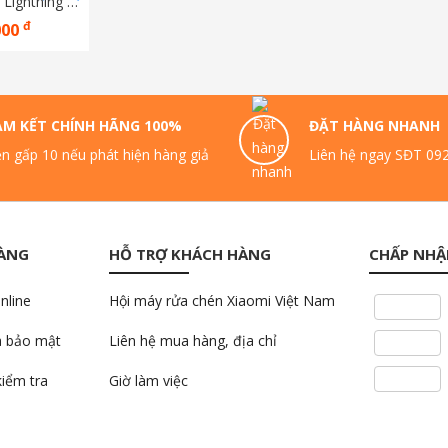
Cáp sạc MFI USB-C to Lightning ZMI AL873K 1m
đ
000
AM KẾT CHÍNH HÃNG 100%
ĐẶT HÀNG NHANH
n gấp 10 nếu phát hiện hàng giả
Liên hệ ngay SĐT 09
HÀNG
HỖ TRỢ KHÁCH HÀNG
CHẤP NHẬ
nline
Hội máy rửa chén Xiaomi Việt Nam
à bảo mật
Liên hệ mua hàng, địa chỉ
kiểm tra
Giờ làm việc