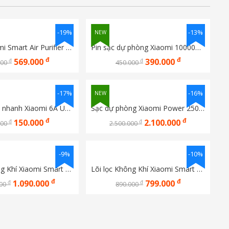
-19%
-13%
NEW
Lõi lọc Xiaomi Smart Air Purifier 4 Compact BHR5861GL
Pin sạc dự phòng Xiaomi 10000mah 22.5W Lite BHR9357TH
đ
đ
569.000
390.000
đ
đ
000
450.000
-17%
-16%
NEW
Dây cáp sạc nhanh Xiaomi 6A USB Type-C 120W
Sạc dự phòng Xiaomi Power 25000Mah 212W
đ
đ
150.000
2.100.000
đ
đ
000
2.500.000
-9%
-10%
Lõi lọc Không Khí Xiaomi Smart Air Purifier 4 Pro
Lõi lọc Không Khí Xiaomi Smart Air Purifier 4 Lite
đ
đ
1.090.000
799.000
đ
đ
000
890.000