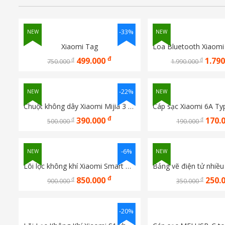
-33%
NEW
NEW
Xiaomi Tag
đ
499.000
1.79
đ
đ
750.000
1.990.000
-22%
NEW
NEW
Chuột không dây Xiaomi Mijia 3 XMWXSB03YM
đ
390.000
170.
đ
đ
500.000
190.000
-6%
NEW
NEW
Lõi lọc không khí Xiaomi Smart Air Purifier 4 Filter(BHR5120GL)
đ
850.000
250.
đ
đ
900.000
350.000
-20%