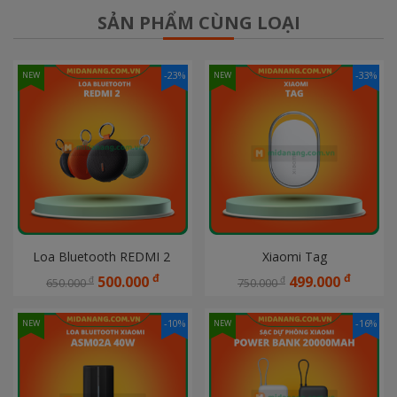
SẢN PHẨM CÙNG LOẠI
-23%
-33%
NEW
NEW
Loa Bluetooth REDMI 2 
Xiaomi Tag
đ
đ
500.000
499.000
đ
đ
650.000
750.000
-10%
-16%
NEW
NEW