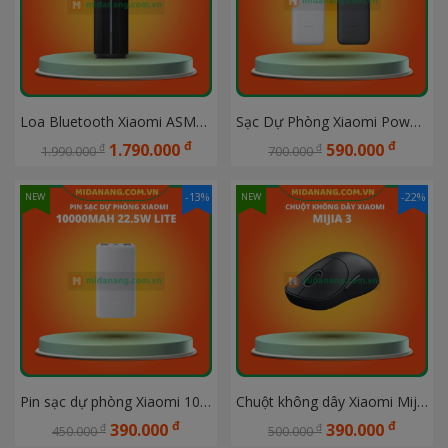
Loa Bluetooth Xiaomi ASM02A 40W
Sạc Dự Phòng Xiaomi Power Bank 20000mAh (Integrated Cable) TH BHR9739TH/ BHR9764TH 
đ
đ
1.790.000
590.000
đ
đ
1.990.000
700.000
-13%
-22%
NEW
NEW
Pin sạc dự phòng Xiaomi 10000mah 22.5W Lite BHR9357TH
Chuột không dây Xiaomi Mijia 3 XMWXSB03YM
đ
đ
390.000
390.000
đ
đ
450.000
500.000