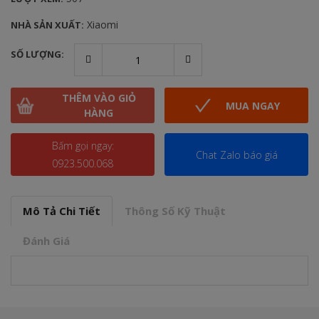
Xiaomi
NHÀ SẢN XUẤT:
SỐ LƯỢNG:
THÊM VÀO GIỎ
MUA NGAY
HÀNG
Bấm gọi ngay:
Chat Zalo báo giá
0923.500.068
Mô Tả Chi Tiết
Thông Số Kỹ Thuật
Đánh Giá