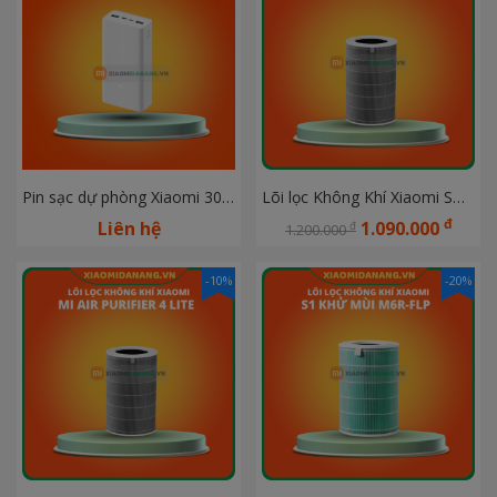
Pin sạc dự phòng Xiaomi 30000mAh gen 3 18W
Lõi lọc Không Khí Xiaomi Smart Air Purifier 4 Pro
đ
Liên hệ
1.090.000
đ
1.200.000
-10%
-20%