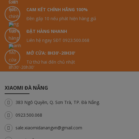
CAM KẾT CHÍNH HÃNG 100%
Đền gấp 10 nếu phát hiện hàng giả
ĐẶT HÀNG NHANH
Liên hệ ngay SĐT 0923.500.068
MỞ CỬA: 8H30'-20H30'
Từ thứ hai đến chủ nhật
XIAOMI ĐÀ NẴNG
383 Ngô Quyền, Q. Sơn Trà, TP. Đà Nẵng.
0923.500.068
sale.xiaomidanangvn@gmail.com