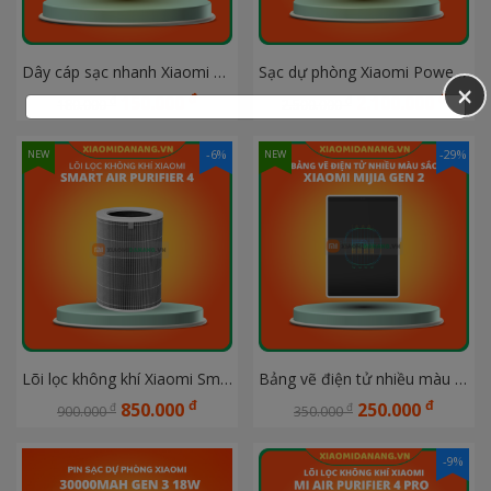
Dây cáp sạc nhanh Xiaomi 6A USB Type-C 120W
Sạc dự phòng Xiaomi Power 25000Mah 212W
×
đ
đ
150.000
2.100.000
đ
đ
180.000
2.500.000
-6%
-29%
NEW
NEW
Lõi lọc không khí Xiaomi Smart Air Purifier 4 Filter(BHR5120GL)
Bảng vẽ điện tử nhiều màu sắc xiaomi mijia gen 2
đ
đ
850.000
250.000
đ
đ
900.000
350.000
-9%