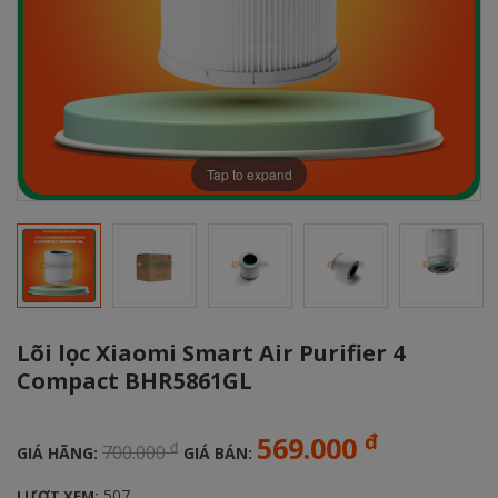
Tap to expand
Lõi lọc Xiaomi Smart Air Purifier 4
Compact BHR5861GL
đ
569.000
đ
700.000
GIÁ HÃNG:
GIÁ BÁN:
507
LƯỢT XEM: