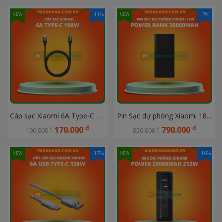
-11%
-7%
NEW
NEW
Cáp sạc Xiaomi 6A Type-C 100W  màu xám đậm
Pin Sạc dự phòng Xiaomi 18W Power Bank 30000mAh BHR9130TH Bản quốc tế - Bảo hành chính hãng DGW
đ
đ
170.000
790.000
đ
đ
190.000
850.000
-17%
-16%
NEW
NEW