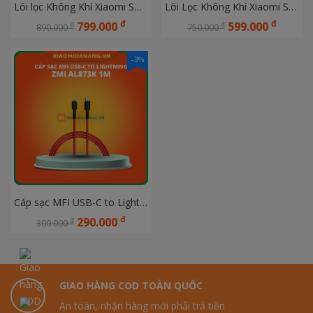
Lõi lọc Không Khí Xiaomi Smart Air Purifier 4 Lite
Lõi Lọc Không Khí Xiaomi S1 khử mùi M6R-FLP
đ
đ
799.000
599.000
đ
đ
890.000
750.000
-3%
Cáp sạc MFI USB-C to Lightning ZMI AL873K 1m
đ
290.000
đ
300.000
GIAO HÀNG COD TOÀN QUỐC
An toàn, nhận hàng mới phải trả tiền