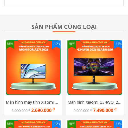
SẢN PHẨM CÙNG LOẠI
-10%
-17%
NEW
NEW
Màn hình máy tính Xiaomi Monitor A27i 2026 (ELA6410EU)
Màn hình Xiaomi G34WQi 2026 ELA6562EU 34 inch (UWQHD/ VA/ 180Hz/ 1 ms)
đ
đ
2.690.000
7.490.000
đ
đ
3.000.000
9.000.000
-19%
-16%
NEW
NEW