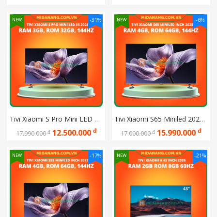
-31%
-6%
NEW
NEW
Tivi Xiaomi S Pro Mini LED 55 2026 Bản Quốc Tế
Tivi Xiaomi S65 Miniled 2025 Ram 4GB, Rom 64GB, 144hz, 1700 nits, Chip âm thanh Harman (L65MB-S)
đ
đ
12.500.000
15.990.000
đ
đ
17.990.000
17.000.000
-17%
-21%
NEW
NEW