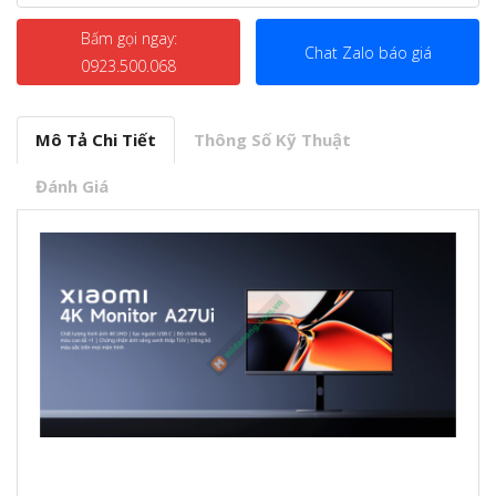
Bấm gọi ngay:
Chat Zalo báo giá
0923.500.068
Mô Tả Chi Tiết
Thông Số Kỹ Thuật
Đánh Giá