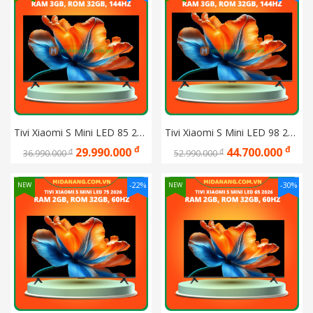
Tivi Xiaomi S Mini LED 85 2026 Ram 3GB, Rom 32GB, 144Hz
Tivi Xiaomi S Mini LED 98 2026 Ram 3GB, Rom 32GB, 144Hz
đ
đ
29.990.000
44.700.000
đ
đ
36.990.000
52.990.000
-22%
-30%
NEW
NEW