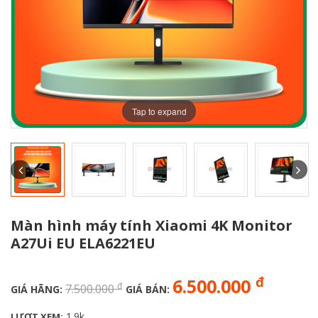
Tap to expand
Màn hình máy tính Xiaomi 4K Monitor
A27Ui EU ELA6221EU
đ
6.500.000
đ
7.500.000
GIÁ HÃNG:
GIÁ BÁN:
1.9k
LƯỢT XEM: