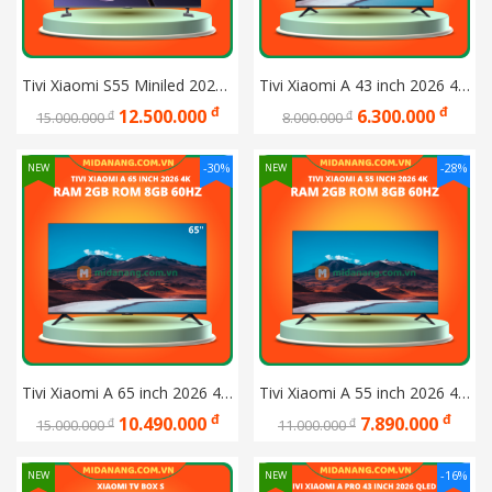
Tivi Xiaomi S55 Miniled 2025 Ram 4GB, Rom 64GB, 144hz, 1700 nits, Chip âm thanh Harman (L55MB-S)
Tivi Xiaomi A 43 inch 2026 4K Ram 2GB Rom 8GB 60Hz Bản Quốc Tế (L43MB-SEA)
đ
đ
12.500.000
6.300.000
đ
đ
15.000.000
8.000.000
-30%
-28%
NEW
NEW
Tivi Xiaomi A 65 inch 2026 4K Ram 2GB Rom 8GB 60Hz Bản Quốc Tế (L65MB-SEA)
Tivi Xiaomi A 55 inch 2026 4K Ram 2GB Rom 8GB 60Hz Bản Quốc Tế (L55MB-SEA)
đ
đ
10.490.000
7.890.000
đ
đ
15.000.000
11.000.000
-16%
NEW
NEW