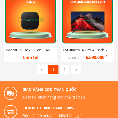
Xiaomi TV Box S Gen 3 4K 2025
Tivi Xiaomi A Pro 43 inch 2026 QLED 4K Ram 2GB Rom 8GB 60Hz Bản Quốc Tế
đ
Liên hệ
6.690.000
đ
8.000.000
<
1
2
>
GIAO HÀNG COD TOÀN QUỐC
An toàn, nhận hàng mới phải trả tiền
CAM KẾT CHÍNH HÃNG 100%
Đền gấp 10 nếu phát hiện hàng giả