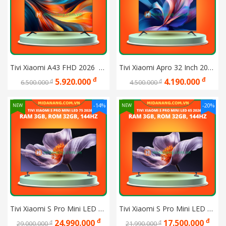
Tivi Xiaomi A43 FHD 2026  L43MB-AFSEA
Tivi Xiaomi Apro 32 Inch 2026 QLED L32MB-APSEA
đ
đ
5.920.000
4.190.000
đ
đ
6.500.000
4.500.000
-14%
-20%
NEW
NEW
Tivi Xiaomi S Pro Mini LED 75 2026 Bản Quốc Tế
Tivi Xiaomi S Pro Mini LED 65 2026 Bản Quốc Tế
đ
đ
24.990.000
17.500.000
đ
đ
29.000.000
21.990.000