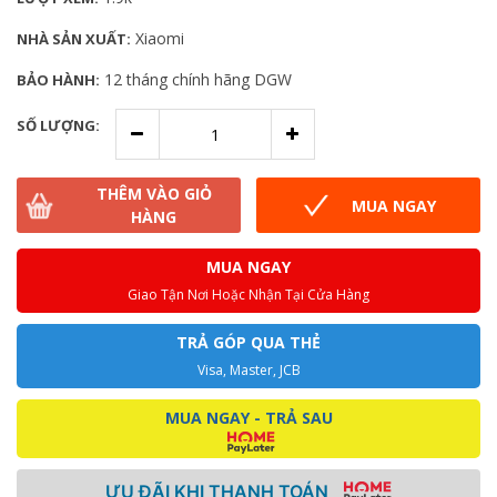
Xiaomi
NHÀ SẢN XUẤT:
12 tháng chính hãng DGW
BẢO HÀNH:
SỐ LƯỢNG:
THÊM VÀO GIỎ
MUA NGAY
HÀNG
MUA NGAY
Giao Tận Nơi Hoặc Nhận Tại Cửa Hàng
TRẢ GÓP QUA THẺ
Visa, Master, JCB
MUA NGAY - TRẢ SAU
ƯU ĐÃI KHI THANH TOÁN