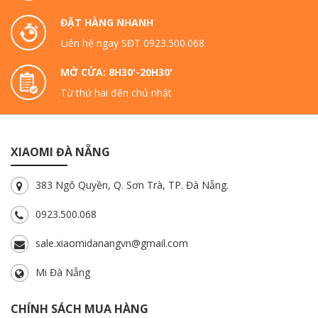
ĐẶT HÀNG NHANH
Liên hệ ngay SĐT 0923.500.068
MỞ CỬA: 8H30'-20H30'
Từ thứ hai đến chủ nhật
XIAOMI ĐÀ NẴNG
383 Ngô Quyền, Q. Sơn Trà, TP. Đà Nẵng.
0923.500.068
sale.xiaomidanangvn@gmail.com
Mi Đà Nẵng
CHÍNH SÁCH MUA HÀNG