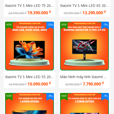
Xiaomi TV S Mini LED 75 2026 Ram 2GB, Rom 32GB, 60Hz (L75MC-SSEA)
Xiaomi TV S Mini LED 65 2026 Ram 2GB, Rom 32GB, 60Hz (L65MC-SSEA)
đ
đ
19.390.000
13.290.000
đ
đ
24.990.000
18.990.000
-33%
-7%
NEW
NEW
Xiaomi TV S Mini LED 55 2026 Ram 2GB, Rom 32GB, 60Hz (L55MC-SSEA)
Màn hình máy tính Xiaomi Mini Led Gaming Monitor G Pro 27i EU ELA5585EU 
đ
đ
10.090.000
7.790.000
đ
đ
14.990.000
8.390.000
-9%
-7%
NEW
NEW