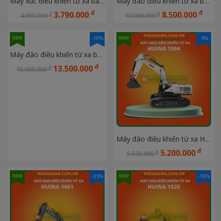
Máy xúc điều khiển từ xa bán hợp kim 24 kênh HUINA 1583
Máy đào điều khiển từ xa bán hợp kim 23 kênh HUINA 1580
đ
đ
3.790.000
8.500.000
đ
đ
4.000.000
10.000.000
-10%
-5%
NEW
NEW
Máy đào điều khiển từ xa bán hợp kim 24 kênh HUINA 1599
đ
13.500.000
đ
15.000.000
Máy đào điều khiển từ xa HUINA 1594
đ
5.200.000
đ
5.500.000
-35%
-10%
NEW
NEW