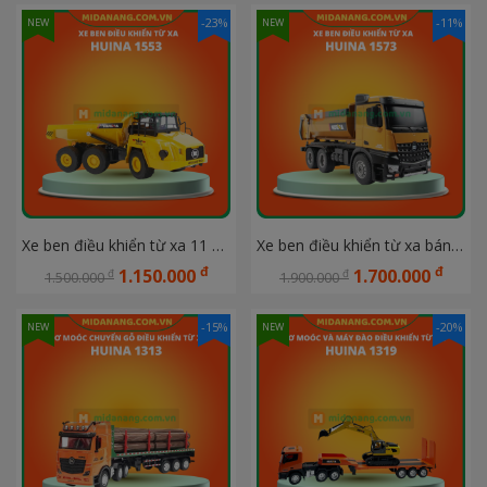
-23%
-11%
NEW
NEW
Xe ben điều khiển từ xa 11 kênh tỷ lệ 1:16 HUINA 1553
Xe ben điều khiển từ xa bán hợp kim 10 kênh HUINA 1573
đ
đ
1.150.000
1.700.000
đ
đ
1.500.000
1.900.000
-15%
-20%
NEW
NEW