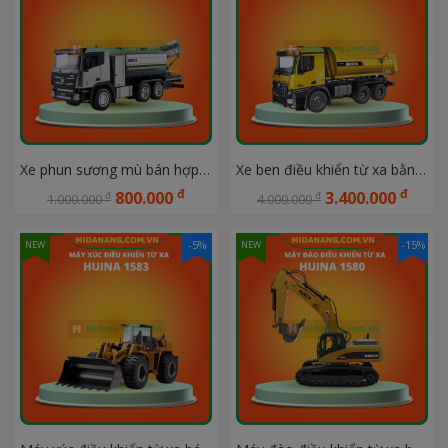
Xe phun sương mù bán hợp kim điều khiển từ xa 9 kênh HUINA 1316
Xe ben điều khiển từ xa bằng hợp kim 10 kênh HUINA 1582
đ
đ
800.000
3.400.000
đ
đ
1.000.000
4.000.000
-5%
-15%
NEW
NEW