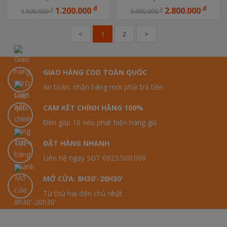
đ
đ
1.200.000
2.800.000
đ
đ
1.500.000
3.000.000
<
1
2
>
GIAO HÀNG COD TOÀN QUỐC
An toàn, nhận hàng mới phải trả tiền
CAM KẾT CHÍNH HÃNG 100%
Đền gấp 10 nếu phát hiện hàng giả
ĐẶT HÀNG NHANH
Liên hệ ngay SĐT 0923.500.068
MỞ CỬA: 8H30'-20H30'
Từ thứ hai đến chủ nhật