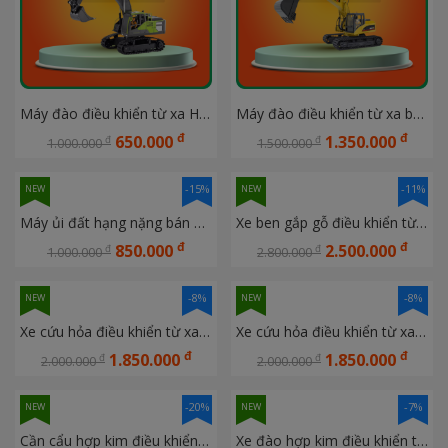
Máy đào điều khiển từ xa HUINA 1661
Máy đào điều khiển từ xa bán hợp kim 15 kênh HUINA 1535
đ
đ
650.000
1.350.000
đ
đ
1.000.000
1.500.000
-15%
-11%
NEW
NEW
Máy ủi đất hạng nặng bán hợp kim điều khiển từ xa 11 kênh Huina 1554
Xe ben gắp gỗ điều khiển từ xa 26 kênh Huina 1538
đ
đ
850.000
2.500.000
đ
đ
1.000.000
2.800.000
-8%
-8%
NEW
NEW
Xe cứu hỏa điều khiển từ xa Huina 1561
Xe cứu hỏa điều khiển từ xa Huina 1562
đ
đ
1.850.000
1.850.000
đ
đ
2.000.000
2.000.000
-20%
-7%
NEW
NEW
Cần cẩu hợp kim điều khiển từ xa Huina 1572
Xe đào hợp kim điều khiển từ xa 22 kênh Huina 1593