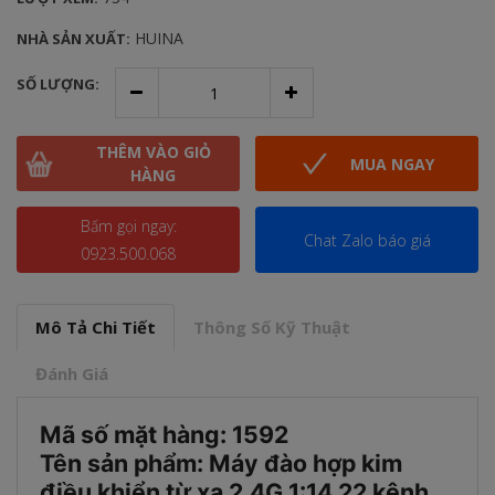
HUINA
NHÀ SẢN XUẤT:
SỐ LƯỢNG:
THÊM VÀO GIỎ
MUA NGAY
HÀNG
Bấm gọi ngay:
Chat Zalo báo giá
0923.500.068
Mô Tả Chi Tiết
Thông Số Kỹ Thuật
Đánh Giá
Mã số mặt hàng: 1592
Tên sản phẩm: Máy đào hợp kim
điều khiển từ xa 2.4G 1:14 22 kênh