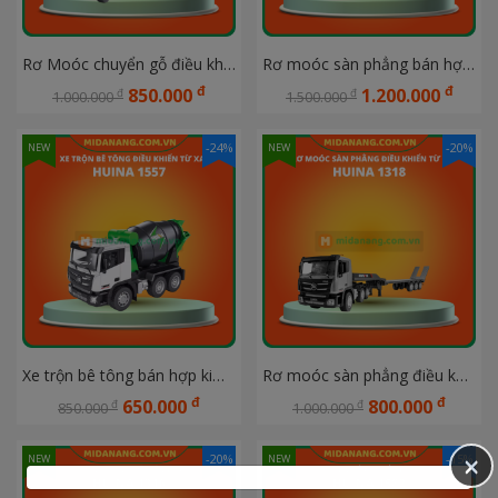
Rơ Moóc chuyển gỗ điều khiển từ xa bán hợp kim 9 kênh HUINA 1313
Rơ moóc sàn phẳng bán hợp kim 9 kênh điều khiển từ xa và máy đào điều khiển từ xa HUINA1319
đ
đ
850.000
1.200.000
đ
đ
1.000.000
1.500.000
-24%
-20%
NEW
NEW
Xe trộn bê tông bán hợp kim điều khiển từ xa 9 kênh HUINA 1557
Rơ moóc sàn phẳng điều khiển từ xa bán hợp kim 9 kênh HUINA 1318
đ
đ
650.000
800.000
đ
đ
850.000
1.000.000
×
-20%
-15%
NEW
NEW