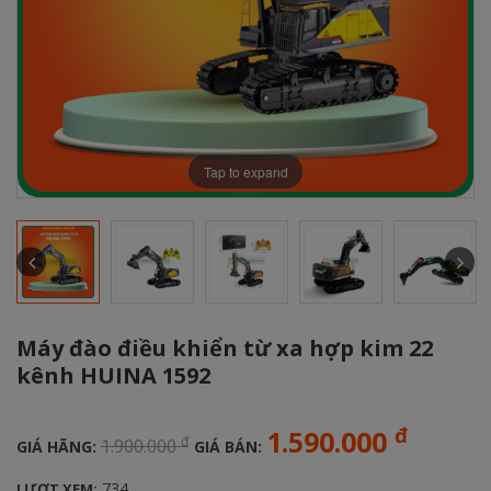
Tap to expand
Máy đào điều khiển từ xa hợp kim 22
kênh HUINA 1592
đ
1.590.000
đ
1.900.000
GIÁ HÃNG:
GIÁ BÁN:
734
LƯỢT XEM: