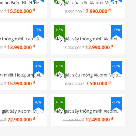
Máy sấy quần áo Bơm Nhiệt Heatpump Xiaomi Mijia Mj103
Máy giặt cửa trên Xiaomi Mijia Top Load Washer 13KG Bản Quốc Tế TW130MJA08VN
đ
đ
15.500.000
7.990.000
đ
đ
000
8.990.000
-7%
-13%
NEW
Máy giặt sấy thông minh cao cấp Xiaomi Mijia MJ103 Pro 12Kg/9Kg
Máy giặt sấy thông minh Xiaomi Mijia Pro Blue Oxygen MJ102 12KG/9KG
đ
đ
13.990.000
12.990.000
đ
đ
000
15.000.000
-6%
-12%
NEW
Máy sấy bơm nhiệt Heatpump Xiaomi Mijia MJ105
Máy giặt siêu mỏng Xiaomi Mijia MJ106 10KG
đ
đ
15.990.000
7.500.000
đ
đ
000
8.500.000
-8%
-17%
NEW
Combo máy giặt sấy Xiaomi Mijia Mj102S 10kg+10kg
Máy giặt sấy thông minh Xiaomi Mijia MJ105 Pro 10kg/7Kg
đ
đ
22.900.000
12.490.000
đ
đ
000
15.000.000