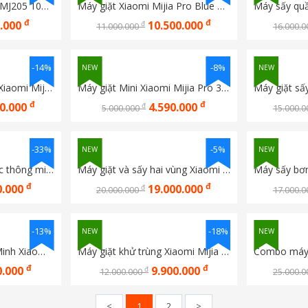
Máy giặt Xiaomi Mijia MJ205 10KG 2026
Máy giặt Xiaomi Mijia Pro Blue Oxygen Drum 10kg MJ110
đ
đ
0.000
10.500.000
đ
11.000.000
16.000.
-14%
-8%
NEW
NEW
Máy giặt sấy ba vùng Xiaomi Mijia Pro 14kg MJ202
Máy giặt Mini Xiaomi Mijia Pro 3Kg MJ108 new model 2025
đ
đ
90.000
4.590.000
đ
5.000.000
15.000.
-33%
-5%
NEW
NEW
Máy giặt sấy cửa trước thông minh Xiaomi Mijia 10.5Kg/7Kg, Bản Quốc Tế
Máy giặt và sấy hai vùng Xiaomi Mijia MJ107 10Kg/7Kg , 0.25Kg/0.2Kg
đ
đ
0.000
19.000.000
đ
20.000.000
17.000.
-13%
-18%
NEW
NEW
Máy Giặt Sấy Thông Minh Xiaomi Mijia MJ108 10Kg/7Kg XHQG100MJ108
Máy giặt khử trùng Xiaomi Mijia MJ102S phiên bản độc quyền 
đ
đ
0.000
9.900.000
đ
12.000.000
25.000.
<
1
2
>