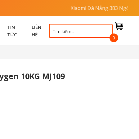
Xiaomi Đà Nẵng 383 Ngô Quyền - Đại 
TIN
LIÊN
TỨC
HỆ
0
xygen 10KG MJ109