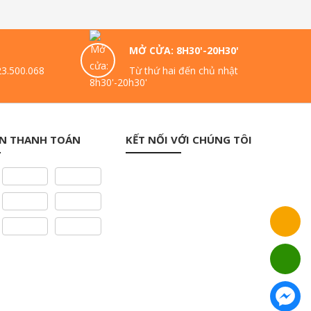
MỞ CỬA: 8H30'-20H30'
23.500.068
Từ thứ hai đến chủ nhật
N THANH TOÁN
KẾT NỐI VỚI CHÚNG TÔI