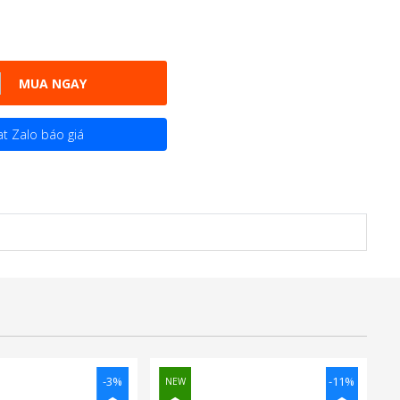
MUA NGAY
t Zalo báo giá
-3%
-11%
NEW