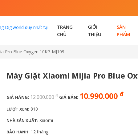
TRANG
GIỚI
SẢN
CHỦ
THIỆU
PHẨM
jia Pro Blue Oxygen 10KG MJ109
Máy Giặt Xiaomi Mijia Pro Blue O
đ
10.990.000
đ
12.000.000
GIÁ HÃNG:
GIÁ BÁN:
810
LƯỢT XEM:
Xiaomi
NHÀ SẢN XUẤT:
12 tháng
BẢO HÀNH: