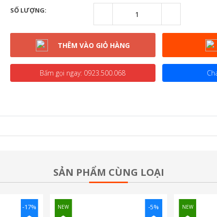
SỐ LƯỢNG:
THÊM VÀO GIỎ HÀNG
Bấm gọi ngay:
0923.500.068
Cha
SẢN PHẨM CÙNG LOẠI
-17%
-5%
NEW
NEW