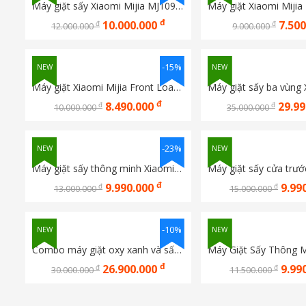
Máy giặt sấy Xiaomi Mijia MJ109 12KG/9KG 2026
đ
10.000.000
7.50
đ
đ
12.000.000
9.000.000
-15%
NEW
NEW
Máy giặt Xiaomi Mijia Front Load Washer 9kg Bản Quốc Tế WD090MJA08VN
đ
8.490.000
29.9
đ
đ
10.000.000
35.000.000
-23%
NEW
NEW
Máy giặt sấy thông minh Xiaomi Mijia MJ101 12KG/9KG
đ
9.990.000
9.99
đ
đ
13.000.000
15.000.000
-10%
NEW
NEW
Combo máy giặt oxy xanh và sấy Heatpum Xiaomi Mijia MJ105/MJ109 10KG/10KG
đ
26.900.000
9.99
đ
đ
30.000.000
11.500.000