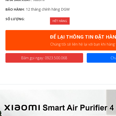
12 tháng chính hãng DGW
BẢO HÀNH:
SỐ LƯỢNG:
HẾT HÀNG
ĐỂ LẠI THÔNG TIN ĐẶT HÀ
Chúng tôi sẽ liên hệ lại với bạn khi hàng
Bấm gọi ngay:
0923.500.068
Cha