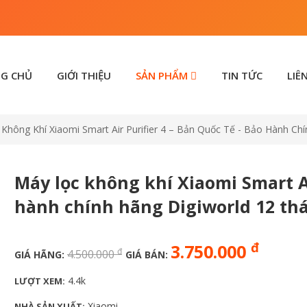
Xia
G CHỦ
GIỚI THIỆU
SẢN PHẨM
TIN TỨC
LIÊ
Không Khí Xiaomi Smart Air Purifier 4 – Bản Quốc Tế - Bảo Hành Ch
Máy lọc không khí Xiaomi Smart Ai
hành chính hãng Digiworld 12 th
đ
3.750.000
đ
4.500.000
GIÁ HÃNG:
GIÁ BÁN:
4.4k
LƯỢT XEM:
Xiaomi
NHÀ SẢN XUẤT: