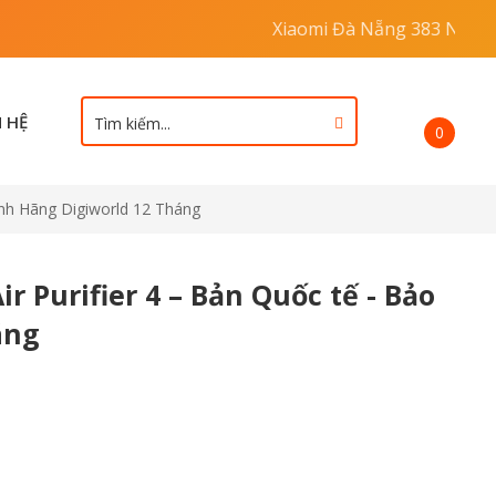
omi Đà Nẵng 383 Ngô Quyền - Đại lý ủy quyền chính hãng Di
N HỆ
0
ính Hãng Digiworld 12 Tháng
r Purifier 4 – Bản Quốc tế - Bảo
áng