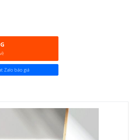
NG
 về
t Zalo báo giá