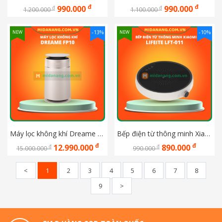
đ
đ
990.000
990.000
đ
đ
1.200.000
1.100.000
-13%
-10%
NEW
NEW
Máy lọc không khí Dreame FP10
Bếp điện từ thông minh Xiaomi Lifeite LFT-011 99 mức nhiệt (bản quốc tế)
đ
đ
12.990.000
890.000
đ
đ
15.000.000
990.000
<
1
2
3
4
5
6
7
8
9
>