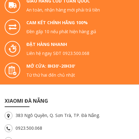
GIAO HÀNG COD TOÀN QUỐC
An toàn, nhận hàng mới phải trả tiền
CAM KẾT CHÍNH HÃNG 100%
Đền gấp 10 nếu phát hiện hàng giả
ĐẶT HÀNG NHANH
Liên hệ ngay SĐT 0923.500.068
MỞ CỬA: 8H30'-20H30'
Từ thứ hai đến chủ nhật
XIAOMI ĐÀ NẴNG
383 Ngô Quyền, Q. Sơn Trà, TP. Đà Nẵng.
0923.500.068