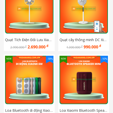
Quạt Tích Điện Đối Lưu Xiaomi Lifeite Bản quốc tế
Quạt cây thông minh DC Xiaomi Jipin kết nối APP Mihome X11
đ
đ
2.690.000
990.000
đ
đ
2.990.000
1.300.000
-18%
-10%
NEW
NEW
Loa Bluetooth di động Xiaomi 6W
Loa Xiaomi Bluetooth Speaker Mini