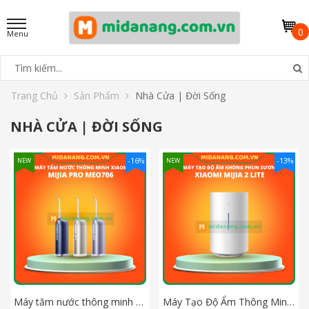
0
Trang Chủ
Sản Phẩm
Nhà Cửa | Đời Sống
NHÀ CỬA | ĐỜI SỐNG
-16%
-13%
NEW
NEW
Máy tăm nước thông minh Xiaomi Mijia Pro MEO706
Máy Tạo Độ Ẩm Thông Minh Không Phun Sương Xiaomi Mijia 2 Lite