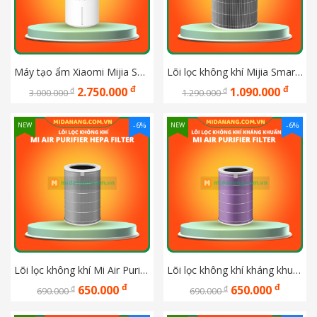
Máy tạo ẩm Xiaomi Mijia Smart Evaporative Humidifier Pro BHR082TEU 600mL/h
Lõi lọc không khí Mijia Smart Air Purifier 6 Filter BHR08O9GL
đ
đ
2.750.000
1.090.000
đ
đ
3.000.000
1.290.000
-6%
-6%
NEW
NEW
Lõi lọc không khí Mi Air Purifier HEPA Filter SCG4021GL cho các máy 2h/2s/3h/3s/3c/Pro
Lõi lọc không khí kháng khuẩn Mi Air Purifier Filter (Antibacterial) SCG4011TW Dùng cho máy  2, 3C, 3H và Pro 
đ
đ
650.000
650.000
đ
đ
690.000
690.000