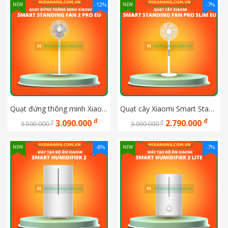
-12%
-7%
NEW
NEW
Quạt đứng thông minh Xiaomi Smart Standing Fan 2 Pro EU BHR5856EU
Quạt cây Xiaomi Smart Standing Fan Pro Slim EU BHR08UQEU
đ
đ
3.090.000
2.790.000
đ
đ
3.500.000
3.000.000
-8%
-7%
NEW
NEW