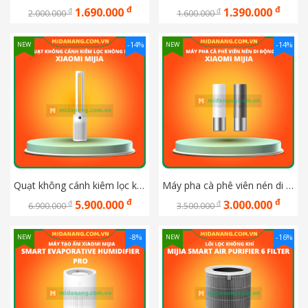
đ
đ
1.690.000
1.390.000
đ
đ
2.000.000
1.600.000
-14%
-14%
NEW
NEW
Quạt không cánh kiêm lọc không khí thông minh Xiaomi Mijia WYJHS01ZM
Máy pha cà phê viên nén di động Xiaomi Mijia
đ
đ
5.900.000
3.000.000
đ
đ
6.900.000
3.500.000
-8%
-16%
NEW
NEW