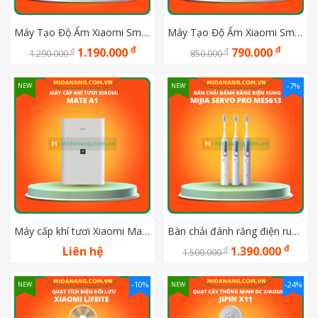
Máy Tạo Độ Ẩm Xiaomi Smart Humidifier 2 EU BHR6026EU
Máy Tạo Độ Ẩm Xiaomi Smart Humidifier 2 Lite EU BHR6605EU
đ
đ
1.190.000
790.000
đ
đ
1.290.000
850.000
-7%
NEW
NEW
Máy cấp khí tươi Xiaomi Mate A1 kết nối App Xiaomi Home
Bàn chải đánh răng điện rung Mijia Servo Pro MES613
đ
Liên hệ
1.390.000
đ
1.500.000
-10%
-24%
NEW
NEW