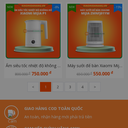
-6%
-15%
NEW
NEW
Ấm siêu tốc nhiệt độ không đổi Xiaomi Mijia P1
Máy sưởi để bàn Xiaomi Mijia ZMNFJ01YM
đ
đ
750.000
550.000
đ
đ
800.000
650.000
<
1
2
3
4
>
GIAO HÀNG COD TOÀN QUỐC
An toàn, nhận hàng mới phải trả tiền