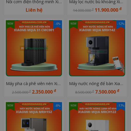
Nồi cơm điện thông minh Xiaomi Mijia IH P1 3L
Máy lọc nước bù khoáng Xiaomi Mijia RICH 1200G MR1263-D
đ
Liên hệ
11.900.000
đ
14.000.000
-6%
-12%
NEW
NEW
Máy pha cà phê viên nén Xiaomi Mijia S1 CMC001
Máy nước nóng để bàn Xiaomi Mijia MRH142 Kiêm lọc nước
đ
đ
2.350.000
7.500.000
đ
đ
2.500.000
8.500.000
-8%
-17%
NEW
NEW