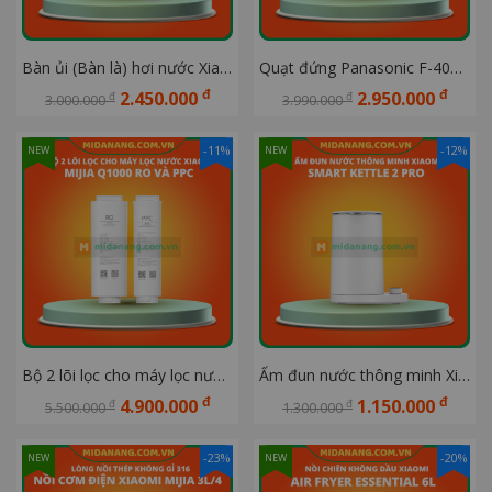
Bàn ủi (Bàn là) hơi nước Xiaomi Mijia 2 MJYTJ02LF
Quạt đứng Panasonic F-409K có điều khiển, công suất 51W
đ
đ
2.450.000
2.950.000
đ
đ
3.000.000
3.990.000
-11%
-12%
NEW
NEW
Bộ 2 lõi lọc cho máy lọc nước Xiaomi Mijia Q1000 RO và PPC
Ấm đun nước thông minh Xiaomi Smart Kettle 2 Pro BHR9107GB 1.7L
đ
đ
4.900.000
1.150.000
đ
đ
5.500.000
1.300.000
-23%
-20%
NEW
NEW