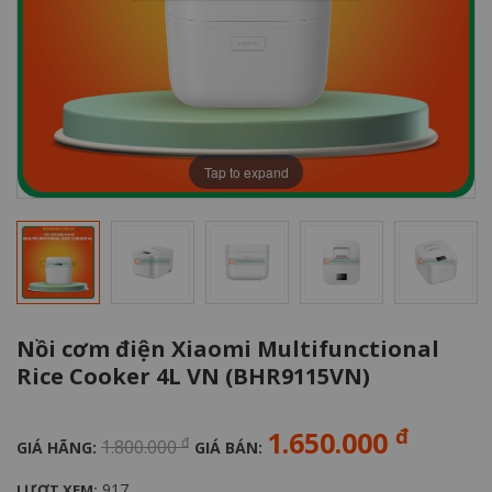
Tap to expand
Nồi cơm điện Xiaomi Multifunctional
Rice Cooker 4L VN (BHR9115VN)
đ
1.650.000
đ
1.800.000
GIÁ HÃNG:
GIÁ BÁN:
917
LƯỢT XEM: