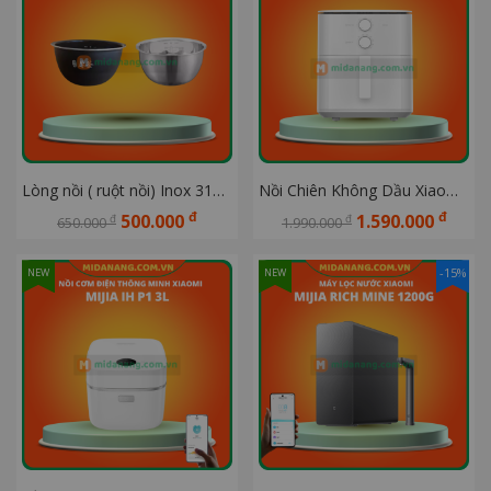
Lòng nồi ( ruột nồi) Inox 316 cho nồi cơm điện Xiaomi Mijia 3L/4L
Nồi Chiên Không Dầu Xiaomi Air Fryer Essential 6L BHR8588EU 
đ
đ
500.000
1.590.000
đ
đ
650.000
1.990.000
-15%
NEW
NEW