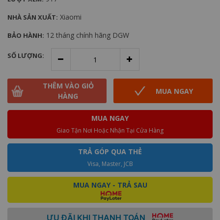
Xiaomi
NHÀ SẢN XUẤT:
12 tháng chính hãng DGW
BẢO HÀNH:
SỐ LƯỢNG:
THÊM VÀO GIỎ
MUA NGAY
HÀNG
MUA NGAY
Giao Tận Nơi Hoặc Nhận Tại Cửa Hàng
TRẢ GÓP QUA THẺ
Visa, Master, JCB
MUA NGAY - TRẢ SAU
ƯU ĐÃI KHI THANH TOÁN