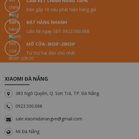
CAM KẾT CHÍNH HÃNG 100%
Đền gấp 10 nếu phát hiện hàng giả
ĐẶT HÀNG NHANH
Liên hệ ngay SĐT 0923.500.068
MỞ CỬA: 8H30'-20H30'
Từ thứ hai đến chủ nhật
XIAOMI ĐÀ NẴNG
383 Ngô Quyền, Q. Sơn Trà, TP. Đà Nẵng.
0923.500.068
sale.xiaomidanangvn@gmail.com
Mi Đà Nẵng