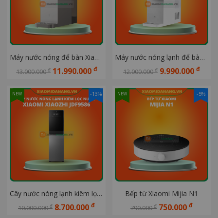
Máy nước nóng để bàn Xiaomi Mijia MRH152 Kiêm lọc nước
Máy nước nóng lạnh để bàn Xiaomi Mijia Kiêm lọc nước MRCH122
đ
đ
11.990.000
9.990.000
đ
đ
13.000.000
12.000.000
-13%
-5%
NEW
NEW
Cây nước nóng lạnh kiêm lọc nước Xiaomi XiaoZhi JDF9586
Bếp từ Xiaomi Mijia N1
đ
đ
8.700.000
750.000
đ
đ
10.000.000
790.000