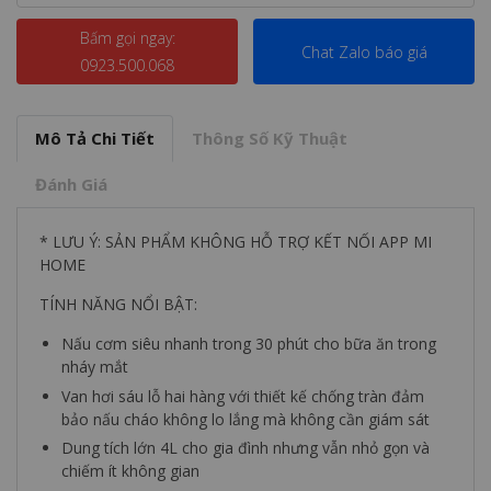
Bấm gọi ngay:
Chat Zalo báo giá
0923.500.068
Mô Tả Chi Tiết
Thông Số Kỹ Thuật
Đánh Giá
* LƯU Ý: SẢN PHẨM KHÔNG HỖ TRỢ KẾT NỐI APP MI
HOME
TÍNH NĂNG NỔI BẬT:
Nấu cơm siêu nhanh trong 30 phút cho bữa ăn trong
nháy mắt
Van hơi sáu lỗ hai hàng với thiết kế chống tràn đảm
bảo nấu cháo không lo lắng mà không cần giám sát
Dung tích lớn 4L cho gia đình nhưng vẫn nhỏ gọn và
chiếm ít không gian