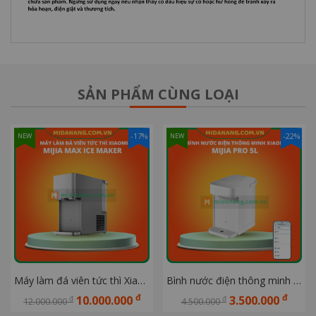
SẢN PHẨM CÙNG LOẠI
-17%
-22%
NEW
NEW
Máy làm đá viên tức thì Xiaomi Mijia Max Ice Maker
Bình nước điện thông minh Xiaomi Mijia Pro 5L
đ
đ
10.000.000
3.500.000
đ
đ
12.000.000
4.500.000