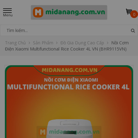
0
Trang Chủ
Sản Phẩm
Đồ Gia Dụng Cao Cấp
Nồi Cơm
Điện Xiaomi Multifunctional Rice Cooker 4L VN (BHR9115VN)