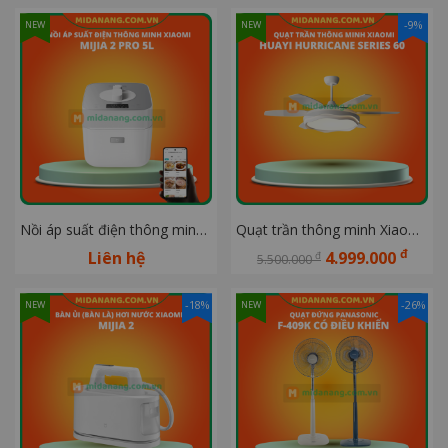
-9%
NEW
NEW
Nồi áp suất điện thông minh Xiaomi Mijia 2 Pro 5L
Quạt trần thông minh Xiaomi Huayi Hurricane Series 60 inch có đèn LED
đ
Liên hệ
4.999.000
đ
5.500.000
-18%
-26%
NEW
NEW