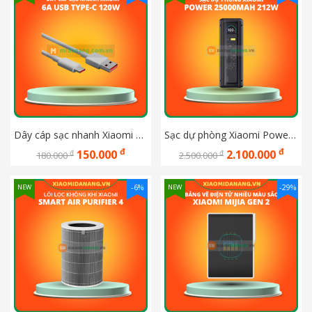
Dây cáp sạc nhanh Xiaomi 6A USB Type-C 120W
Sạc dự phòng Xiaomi Power 25000Mah 212W
đ
đ
150.000
2.100.000
đ
đ
180.000
2.500.000
-6%
-29%
NEW
NEW