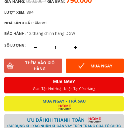
790.000
850.000
GIÁ HÃNG:
GIÁ BÁN:
894
LƯỢT XEM:
Xiaomi
NHÀ SẢN XUẤT:
12 tháng chính hãng DGW
BẢO HÀNH:
SỐ LƯỢNG:
THÊM VÀO GIỎ
MUA NGAY
HÀNG
MUA NGAY
Giao Tận Nơi Hoặc Nhận Tại Cửa Hàng
MUA NGAY - TRẢ SAU
ƯU ĐÃI KHI THANH TOÁN
(SỬ DỤNG KHI XÁC NHẬN KHOẢN VAY TRÊN TRANG CỦA TỔ CHỨC