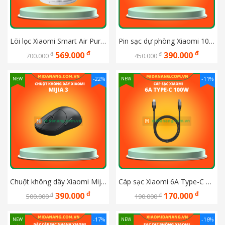
Lõi lọc Xiaomi Smart Air Purifier 4 Compact BHR5861GL
Pin sạc dự phòng Xiaomi 10000mah 22.5W Lite BHR9357TH
đ
đ
569.000
390.000
đ
đ
700.000
450.000
-22%
-11%
NEW
NEW
Chuột không dây Xiaomi Mijia 3 XMWXSB03YM
Cáp sạc Xiaomi 6A Type-C 100W  màu xám đậm
đ
đ
390.000
170.000
đ
đ
500.000
190.000
-17%
-16%
NEW
NEW