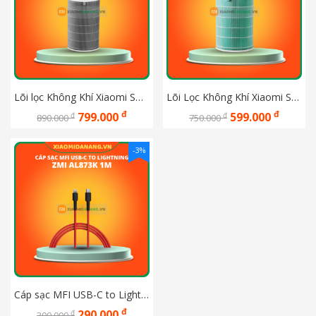
Lõi lọc Không Khí Xiaomi Smart Air Purifier 4 Lite
Lõi Lọc Không Khí Xiaomi S1 khử mùi M6R-FLP
đ
đ
799.000
599.000
đ
đ
890.000
750.000
-3%
Cáp sạc MFI USB-C to Lightning ZMI AL873K 1m
đ
290.000
đ
300.000