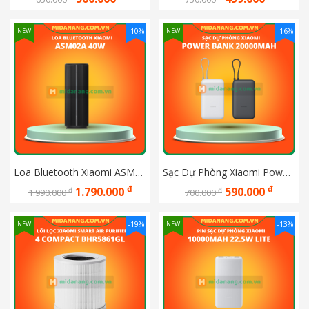
-10%
-16%
NEW
NEW
Loa Bluetooth Xiaomi ASM02A 40W
Sạc Dự Phòng Xiaomi Power Bank 20000mAh (Integrated Cable) TH BHR9739TH/ BHR9764TH 
đ
đ
1.790.000
590.000
đ
đ
1.990.000
700.000
-19%
-13%
NEW
NEW