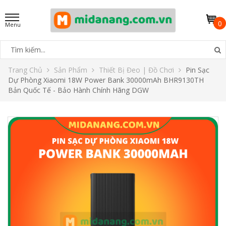
0
Trang Chủ
Sản Phẩm
Thiết Bị Đeo | Đồ Chơi
Pin Sạc
Dự Phòng Xiaomi 18W Power Bank 30000mAh BHR9130TH
Bản Quốc Tế - Bảo Hành Chính Hãng DGW