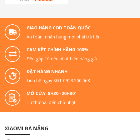
GIAO HÀNG COD TOÀN QUỐC
An toàn, nhận hàng mới phải trả tiền
CAM KẾT CHÍNH HÃNG 100%
Đền gấp 10 nếu phát hiện hàng giả
ĐẶT HÀNG NHANH
Liên hệ ngay SĐT 0923.500.068
MỞ CỬA: 8H30'-20H30'
Từ thứ hai đến chủ nhật
XIAOMI ĐÀ NẴNG