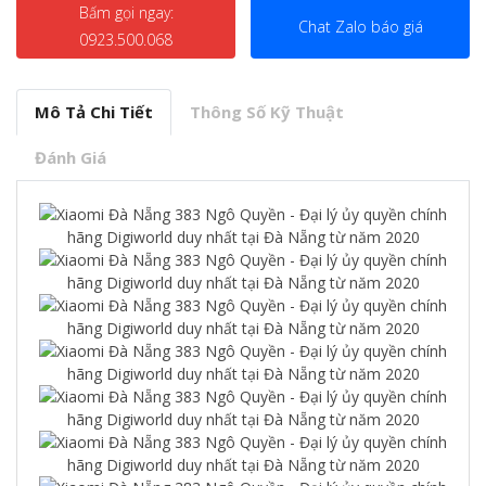
Bấm gọi ngay:
Chat Zalo báo giá
0923.500.068
Mô Tả Chi Tiết
Thông Số Kỹ Thuật
Đánh Giá