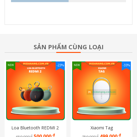
SẢN PHẨM CÙNG LOẠI
-23%
-33%
NEW
NEW
Loa Bluetooth REDMI 2 
Xiaomi Tag
đ
đ
500.000
499.000
đ
đ
650.000
750.000