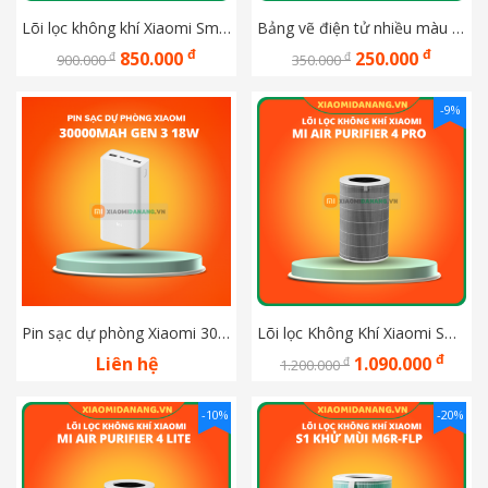
Lõi lọc không khí Xiaomi Smart Air Purifier 4 Filter(BHR5120GL)
Bảng vẽ điện tử nhiều màu sắc xiaomi mijia gen 2
đ
đ
850.000
250.000
đ
đ
900.000
350.000
-9%
Pin sạc dự phòng Xiaomi 30000mAh gen 3 18W
Lõi lọc Không Khí Xiaomi Smart Air Purifier 4 Pro
đ
Liên hệ
1.090.000
đ
1.200.000
-10%
-20%