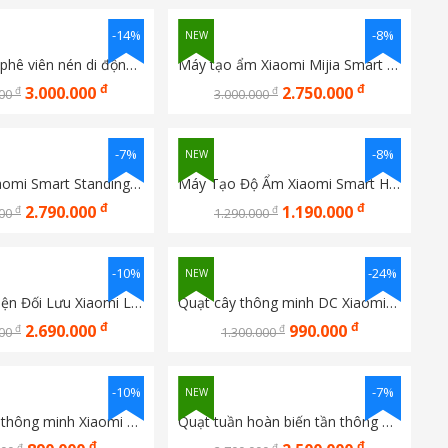
-14%
-8%
NEW
Máy pha cà phê viên nén di động Xiaomi Mijia
Máy tạo ẩm Xiaomi Mijia Smart Evaporative Humidifier Pro BHR082TEU 600mL/h
đ
đ
3.000.000
2.750.000
đ
đ
000
3.000.000
-7%
-8%
NEW
Quạt cây Xiaomi Smart Standing Fan Pro Slim EU BHR08UQEU
Máy Tạo Độ Ẩm Xiaomi Smart Humidifier 2 EU BHR6026EU
đ
đ
2.790.000
1.190.000
đ
đ
000
1.290.000
-10%
-24%
NEW
Quạt Tích Điện Đối Lưu Xiaomi Lifeite Bản quốc tế
Quạt cây thông minh DC Xiaomi Jipin kết nối APP Mihome X11
đ
đ
2.690.000
990.000
đ
đ
000
1.300.000
-10%
-7%
NEW
Bếp điện từ thông minh Xiaomi Lifeite LFT-011 99 mức nhiệt (bản quốc tế)
Quạt tuần hoàn biến tần thông minh Xiaomi Mijia Pro BPLDS20DM
đ
đ
đ
đ