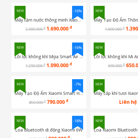
-16%
NEW
NEW
Máy tăm nước thông minh Xiaomi Mijia Pro MEO706
đ
1.690.000
1.39
đ
đ
2.000.000
1.600.000
-16%
NEW
NEW
Lõi lọc không khí Mijia Smart Air Purifier 6 Filter BHR08O9GL
đ
1.090.000
650.
đ
đ
1.290.000
690.000
-7%
NEW
NEW
Máy Tạo Độ Ẩm Xiaomi Smart Humidifier 2 Lite EU BHR6605EU
đ
790.000
Liên hệ
đ
850.000
-18%
NEW
NEW
Loa Bluetooth di động Xiaomi 6W
đ
đ
đ