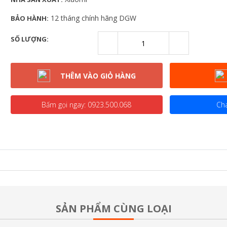
12 tháng chính hãng DGW
BẢO HÀNH:
SỐ LƯỢNG:
THÊM VÀO GIỎ HÀNG
Bấm gọi ngay:
0923.500.068
Cha
SẢN PHẨM CÙNG LOẠI