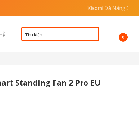
Xiaomi Đà Nẵng 383 Ngô Quyền
 HỆ
0
rt Standing Fan 2 Pro EU