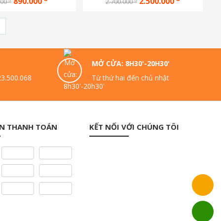
890.000
2.500.000
000
2.700.000
MỞ CỬA: 8H30'-20H30'
23.500.068
Từ thứ hai đến chủ nhật
N THANH TOÁN
KẾT NỐI VỚI CHÚNG TÔI