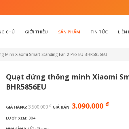
NG CHỦ
GIỚI THIỆU
SẢN PHẨM
TIN TỨC
LIÊN
g Minh Xiaomi Smart Standing Fan 2 Pro EU BHR5856EU
Quạt đứng thông minh Xiaomi Sma
BHR5856EU
đ
3.090.000
đ
3.500.000
GIÁ HÃNG:
GIÁ BÁN:
304
LƯỢT XEM:
Xiaomi
NHÀ SẢN XUẤT: