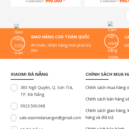
990.000
990
1.200.000
1.100.000
GIAO HÀNG COD TOÀN QUỐC
C
An toàn, nhận hàng mới phải trả
Đề
tiền
XIAOMI ĐÀ NẴNG
CHÍNH SÁCH MUA 
383 Ngô Quyền, Q. Sơn Trà,
Chính sách mua hàng o
TP. Đà Nẵng.
Chính sách bán hàng v
0923.500.068
Chính sách giao hàng, 
hàng và đổi trả
sale.xiaomidanangvn@gmail.com
Chính sách bảo hành