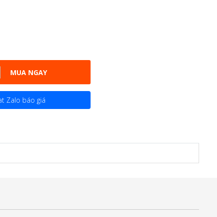
MUA NGAY
t Zalo báo giá