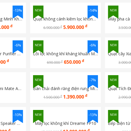
-13%
-14%
NEW
NEW
Máy Tạo Độ Ẩm Thông Minh Không Phun Sương Xiaomi Mijia 2 Lite
Quạt không cánh kiêm lọc không khí thông minh Xiaomi Mijia WYJHS01ZM
đ
đ
0.000
5.900.000
đ
6.900.000
3.500.
-6%
-6%
NEW
NEW
Lõi lọc không khí Mi Air Purifier HEPA Filter SCG4021GL cho các máy 2h/2s/3h/3s/3c/Pro
Lõi lọc không khí kháng khuẩn Mi Air Purifier Filter (Antibacterial) SCG4011TW Dùng cho máy  2, 3C, 3H và Pro 
đ
đ
000
650.000
đ
690.000
3.000.
-7%
NEW
NEW
Máy cấp khí tươi Xiaomi Mate A1 kết nối App Xiaomi Home
Bàn chải đánh răng điện rung Mijia Servo Pro MES613
đ
1.390.000
đ
1.500.000
2.990.
-10%
-13%
NEW
NEW
Loa Xiaomi Bluetooth Speaker Mini
Máy lọc không khí Dreame FP10
đ
đ
đ