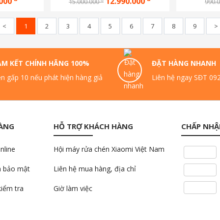
.000
12.990.000
15.000.000
990.
<
1
2
3
4
5
6
7
8
9
>
AM KẾT CHÍNH HÃNG 100%
ĐẶT HÀNG NHANH
n gấp 10 nếu phát hiện hàng giả
Liên hệ ngay SĐT 09
HÀNG
HỖ TRỢ KHÁCH HÀNG
CHẤP NHẬ
nline
Hội máy rửa chén Xiaomi Việt Nam
à bảo mật
Liên hệ mua hàng, địa chỉ
kiểm tra
Giờ làm việc