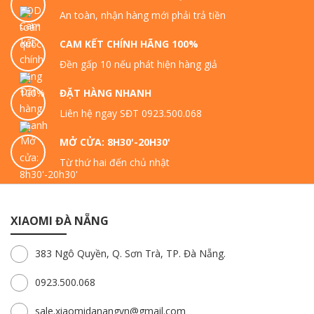
An toàn, nhận hàng mới phải trả tiền
CAM KẾT CHÍNH HÃNG 100%
Đền gấp 10 nếu phát hiện hàng giả
ĐẶT HÀNG NHANH
Liên hệ ngay SĐT 0923.500.068
MỞ CỬA: 8H30'-20H30'
Từ thứ hai đến chủ nhật
XIAOMI ĐÀ NẴNG
383 Ngô Quyền, Q. Sơn Trà, TP. Đà Nẵng.
0923.500.068
sale.xiaomidanangvn@gmail.com