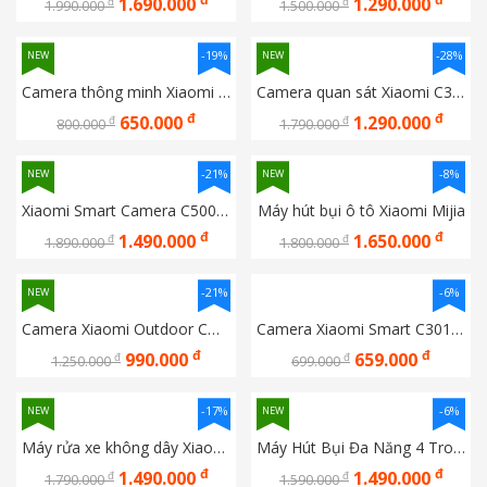
1.690.000
1.290.000
đ
đ
1.990.000
1.500.000
-19%
-28%
NEW
NEW
Camera thông minh Xiaomi C100 EU Bản quốc tế - Hàng chính hãng DGW - Cảnh báo trẻ em khóc
Camera quan sát Xiaomi C300 Dual EU Bản quốc tế - Hàng chính hãng DGW
đ
đ
650.000
1.290.000
đ
đ
800.000
1.790.000
-21%
-8%
NEW
NEW
Xiaomi Smart Camera C500 Dual, Bản quốc tế Hàng chính hãng DGW bảo hành 12 tháng
Máy hút bụi ô tô Xiaomi Mijia
đ
đ
1.490.000
1.650.000
đ
đ
1.890.000
1.800.000
-21%
-6%
NEW
Camera Xiaomi Outdoor CW300 EU Ngoài trời Bản quốc tế chính hãng DGW
Camera Xiaomi Smart C301 BHR8683GL 2K Bản quốc tế Hàng chính hãng Digiworld
đ
đ
990.000
659.000
đ
đ
1.250.000
699.000
-17%
-6%
NEW
NEW
Máy rửa xe không dây Xiaomi Mijia gen 2 MJXCJ002QW
Máy Hút Bụi Đa Năng 4 Trong 1 Xiaomi Hoto Hút, Thổi, Bơm Và Hút Chân Không
đ
đ
1.490.000
1.490.000
đ
đ
1.790.000
1.590.000