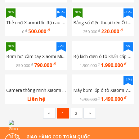
INF%
-12%
NEW
NEW
Thẻ nhớ Xiaomi tốc độ cao 64GB
Bảng số điện thoại trên Ô tô Kèm dụng cụ thoát hiểm đa năng Nextool
đ
đ
500.000
220.000
đ
đ
0
250.000
-7%
5%
NEW
Bơm hơi cầm tay Xiaomi Mijia Gen 2 MJCQB06QW
Bộ kích điện ô tô khẩn cấp 70mai Midrive PS06
đ
đ
790.000
1.990.000
đ
đ
850.000
1.900.000
-12%
Camera thông minh Xiaomi C400 2.5K - Bảo hành chính hãng 12 tháng Digiword
Máy bơm lốp ô tô Xiaomi 70mai Midrive TP01
đ
Liên hệ
1.490.000
đ
1.700.000
<
1
2
>
GIAO HÀNG COD TOÀN QUỐC