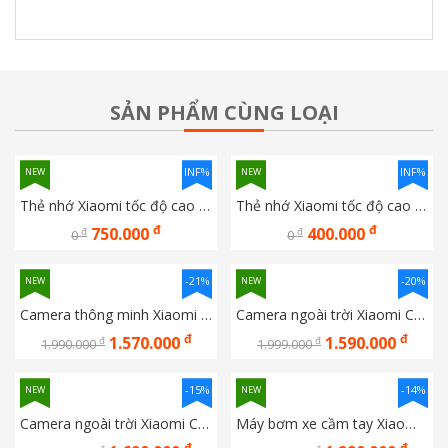
SẢN PHẨM CÙNG LOẠI
INF%
INF%
NEW
NEW
Thẻ nhớ Xiaomi tốc độ cao 128G
Thẻ nhớ Xiaomi tốc độ cao 32GB
đ
đ
750.000
400.000
đ
đ
0
0
-21%
-20%
NEW
NEW
Camera thông minh Xiaomi C700 EU BHR9182EU
Camera ngoài trời Xiaomi CW500 Dual EU BHR9402EU
đ
đ
1.570.000
1.590.000
đ
đ
1.990.000
1.999.000
-15%
-14%
NEW
NEW
Camera ngoài trời Xiaomi CW700S BHR9401EU
Máy bơm xe cầm tay Xiaomi Mijia 2 Pro MJCQB07PQW
đ
đ