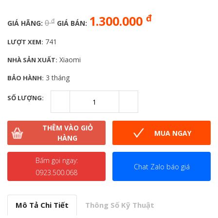
đ
1.300.000
đ
0
GIÁ HÃNG:
GIÁ BÁN:
741
LƯỢT XEM:
Xiaomi
NHÀ SẢN XUẤT:
3 tháng
BẢO HÀNH:
SỐ LƯỢNG:
THÊM VÀO GIỎ
MUA NGAY
HÀNG
Bấm gọi ngay:
Chat Zalo báo giá
0923.500.068
Mô Tả Chi Tiết
Thông Số Kỹ Thuật