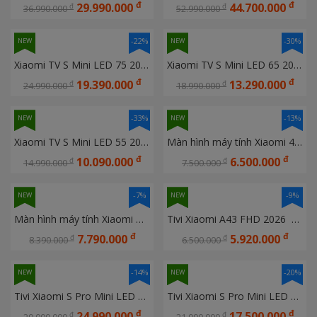
đ
đ
29.990.000
44.700.000
đ
đ
36.990.000
52.990.000
-22%
-30%
NEW
NEW
Xiaomi TV S Mini LED 75 2026 Ram 2GB, Rom 32GB, 60Hz (L75MC-SSEA)
Xiaomi TV S Mini LED 65 2026 Ram 2GB, Rom 32GB, 60Hz (L65MC-SSEA)
đ
đ
19.390.000
13.290.000
đ
đ
24.990.000
18.990.000
-33%
-13%
NEW
NEW
Xiaomi TV S Mini LED 55 2026 Ram 2GB, Rom 32GB, 60Hz (L55MC-SSEA)
Màn hình máy tính Xiaomi 4K Monitor A27Ui EU ELA6221EU
đ
đ
10.090.000
6.500.000
đ
đ
14.990.000
7.500.000
-7%
-9%
NEW
NEW
Màn hình máy tính Xiaomi Mini Led Gaming Monitor G Pro 27i EU ELA5585EU 
Tivi Xiaomi A43 FHD 2026  L43MB-AFSEA
đ
đ
7.790.000
5.920.000
đ
đ
8.390.000
6.500.000
-14%
-20%
NEW
NEW
Tivi Xiaomi S Pro Mini LED 75 2026 Bản Quốc Tế
Tivi Xiaomi S Pro Mini LED 65 2026 Bản Quốc Tế
đ
đ
24.990.000
17.500.000
đ
đ