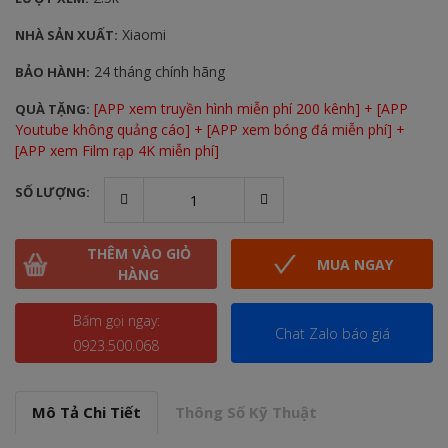
Xiaomi
NHÀ SẢN XUẤT:
24 tháng chính hãng
BẢO HÀNH:
[APP xem truyền hình miễn phí 200 kênh] + [APP
QUÀ TẶNG:
Youtube không quảng cáo] + [APP xem bóng đá miễn phí] +
[APP xem Film rạp 4K miễn phí]
SỐ LƯỢNG:
THÊM VÀO GIỎ
MUA NGAY
HÀNG
Bấm gọi ngay:
Chat Zalo báo giá
0923.500.068
Mô Tả Chi Tiết
Thông Số Kỹ Thuật