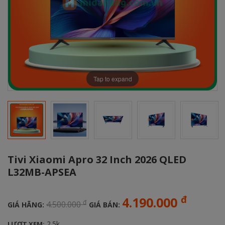
Tap to expand
Tivi Xiaomi Apro 32 Inch 2026 QLED
L32MB-APSEA
đ
4.190.000
đ
4.500.000
GIÁ HÃNG:
GIÁ BÁN:
2.5k
LƯỢT XEM: