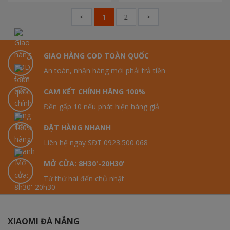
<
1
2
>
GIAO HÀNG COD TOÀN QUỐC
An toàn, nhận hàng mới phải trả tiền
CAM KẾT CHÍNH HÃNG 100%
Đền gấp 10 nếu phát hiện hàng giả
ĐẶT HÀNG NHANH
Liên hệ ngay SĐT 0923.500.068
MỞ CỬA: 8H30'-20H30'
Từ thứ hai đến chủ nhật
XIAOMI ĐÀ NẴNG