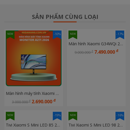
SẢN PHẨM CÙNG LOẠI
-10%
-17%
NEW
NEW
Màn hình Xiaomi G34WQi 2026 ELA6562EU 34 inch (UWQHD/ VA/ 180Hz/ 1 ms)
đ
7.490.000
đ
9.000.000
Màn hình máy tính Xiaomi Monitor A27i 2026 (ELA6410EU)
đ
2.690.000
đ
3.000.000
-19%
-16%
NEW
NEW
Tivi Xiaomi S Mini LED 85 2026 Ram 3GB, Rom 32GB, 144Hz
Tivi Xiaomi S Mini LED 98 2026 Ram 3GB, Rom 32GB, 144Hz