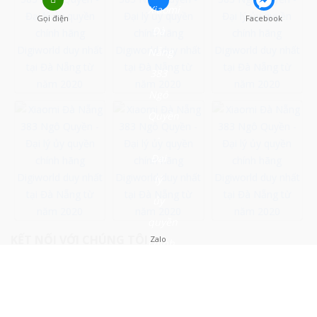
Gọi điện
Facebook
KẾT NỐI VỚI CHÚNG TÔI
Zalo
Close Menu ×
Xiaomi Đà Nẵng 383 Ngô Quyền - Đại lý ủy quyền chính hãng
Digiworld duy nhất tại Đà Nẵng từ năm 2020
MENU