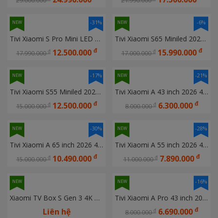
29.000.000
21.990.000
-31%
-6%
NEW
NEW
Tivi Xiaomi S Pro Mini LED 55 2026 Bản Quốc Tế
Tivi Xiaomi S65 Miniled 2025 Ram 4GB, Rom 64GB, 144hz, 1700 nits, Chip âm thanh Harman (L65MB-S)
đ
đ
12.500.000
15.990.000
đ
đ
17.990.000
17.000.000
-17%
-21%
NEW
NEW
Tivi Xiaomi S55 Miniled 2025 Ram 4GB, Rom 64GB, 144hz, 1700 nits, Chip âm thanh Harman (L55MB-S)
Tivi Xiaomi A 43 inch 2026 4K Ram 2GB Rom 8GB 60Hz Bản Quốc Tế (L43MB-SEA)
đ
đ
12.500.000
6.300.000
đ
đ
15.000.000
8.000.000
-30%
-28%
NEW
NEW
Tivi Xiaomi A 65 inch 2026 4K Ram 2GB Rom 8GB 60Hz Bản Quốc Tế (L65MB-SEA)
Tivi Xiaomi A 55 inch 2026 4K Ram 2GB Rom 8GB 60Hz Bản Quốc Tế (L55MB-SEA)
đ
đ
10.490.000
7.890.000
đ
đ
15.000.000
11.000.000
-16%
NEW
NEW
Xiaomi TV Box S Gen 3 4K 2025
Tivi Xiaomi A Pro 43 inch 2026 QLED 4K Ram 2GB Rom 8GB 60Hz Bản Quốc Tế
đ
Liên hệ
6.690.000
đ
8.000.000