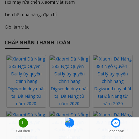
Hội máy rửa chén Xiaomi Việt Nam
Liên hệ mua hàng, địa chỉ
Giờ làm việc
CHẤP NHẬN THANH TOÁN
Gọi điện
Facebook