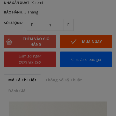
Xiaomi
NHÀ SẢN XUẤT:
3 Tháng
BẢO HÀNH:
SỐ LƯỢNG:
THÊM VÀO GIỎ
MUA NGAY
HÀNG
Bấm gọi ngay:
Chat Zalo báo giá
0923.500.068
Mô Tả Chi Tiết
Thông Số Kỹ Thuật
Đánh Giá