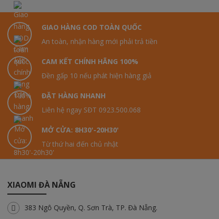
GIAO HÀNG COD TOÀN QUỐC
An toàn, nhận hàng mới phải trả tiền
CAM KẾT CHÍNH HÃNG 100%
Đền gấp 10 nếu phát hiện hàng giả
ĐẶT HÀNG NHANH
Liên hệ ngay SĐT 0923.500.068
MỞ CỬA: 8H30'-20H30'
Từ thứ hai đến chủ nhật
XIAOMI ĐÀ NẴNG
383 Ngô Quyền, Q. Sơn Trà, TP. Đà Nẵng.