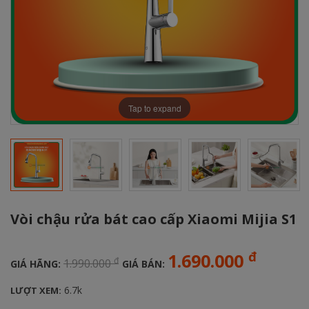
Tap to expand
Vòi chậu rửa bát cao cấp Xiaomi Mijia S1
đ
1.690.000
đ
1.990.000
GIÁ HÃNG:
GIÁ BÁN:
6.7k
LƯỢT XEM: