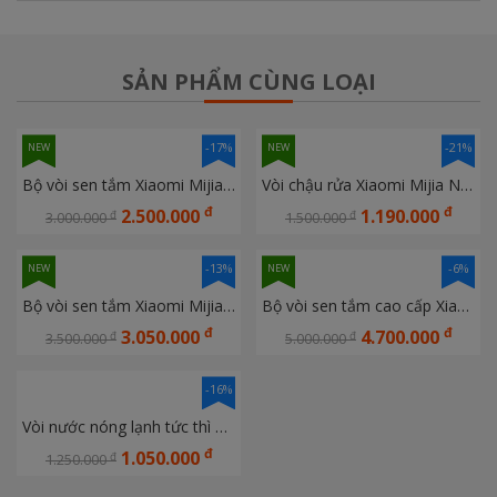
SẢN PHẨM CÙNG LOẠI
-17%
-21%
NEW
NEW
Bộ vòi sen tắm Xiaomi Mijia C MJKWLYHS04DB
Vòi chậu rửa Xiaomi Mijia N1 MJMPLTN1DB
đ
đ
2.500.000
1.190.000
đ
đ
3.000.000
1.500.000
-13%
-6%
NEW
NEW
Bộ vòi sen tắm Xiaomi Mijia N1 MJKWLYHS02DB
Bộ vòi sen tắm cao cấp Xiaomi Mijia MJLYHS05DB new model 2026
đ
đ
3.050.000
4.700.000
đ
đ
3.500.000
5.000.000
-16%
Vòi nước nóng lạnh tức thì Xiaomi xiaoda HD-JRLT02/03
đ
1.050.000
đ
1.250.000