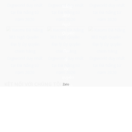
KẾT NỐI VỚI CHÚNG TÔI
Zalo
Close Menu ×
Xiaomi Đà Nẵng 383 Ngô Quyền - Đại lý ủy quyền chính hãng
Digiworld duy nhất tại Đà Nẵng từ năm 2020
MENU
Trang chủ