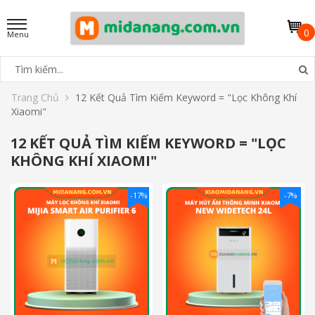
0
Trang Chủ
12 Kết Quả Tìm Kiếm Keyword = "lọc Không Khí
Xiaomi"
12 KẾT QUẢ TÌM KIẾM KEYWORD = "LỌC
KHÔNG KHÍ XIAOMI"
-17%
-7%