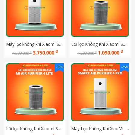
Máy lọc không khí Xiaomi Smart Air Purifier 4 – Bản Quốc tế - Bảo hành chính hãng Digiworld 12 tháng
Lõi lọc Không Khí Xiaomi Smart Air Purifier 4 Pro
đ
đ
3.750.000
1.090.000
đ
đ
4.500.000
1.200.000
-10%
-25%
Lõi lọc Không Khí Xiaomi Smart Air Purifier 4 Lite
Máy Lọc Không Khí XiaoMi  Air Purifier 4 Pro - Bản Quốc tế  - Bảo hành chính hãng Digiworld 12 tháng