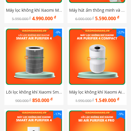
Máy lọc không khí Xiaomi Mijia Smart Air Purifier 6
Máy hút ẩm thông minh và lọc không khí Xiaomi New Widetech 24L
đ
đ
4.990.000
5.590.000
đ
đ
5.990.000
6.000.000
-6%
-22%
Lõi lọc không khí Xiaomi Smart Air Purifier 4 Filter(BHR5120GL)
Máy lọc không khí Xiaomi Air Purifier 4 Compact – Bản Quốc Tế - Bảo hành chính hãng Digiworld 12 tháng
đ
đ
850.000
1.549.000
đ
đ
900.000
1.990.000
-17%
-9%