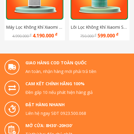
Máy Lọc Không Khí Xiaomi Air Purifier 4 BHR5096GL - Bản Quốc Tế  - Hàng Digiworld - Bảo  hành 12 tháng
Lõi Lọc Không Khí Xiaomi S1 khử mùi M6R-FLP
đ
đ
4.190.000
599.000
đ
đ
4.990.000
750.000
GIAO HÀNG COD TOÀN QUỐC
An toàn, nhận hàng mới phải trả tiền
CAM KẾT CHÍNH HÃNG 100%
Đền gấp 10 nếu phát hiện hàng giả
ĐẶT HÀNG NHANH
Liên hệ ngay SĐT 0923.500.068
MỞ CỬA: 8H30'-20H30'