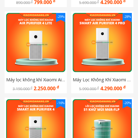
đ
đ
799.000
4.290.000
đ
đ
890.000
5.690.000
-29%
-28%
Máy lọc không khí Xiaomi Air Purifier 4 Lite  - Bảo hành chính hãng Digiworld 12 tháng
Máy Lọc Không Khí Xiaomi Mi Air Purifier 4 Pro - Hàng Digiworld Bảo Hành 12 Tháng
đ
đ
2.250.000
4.290.000
đ
đ
3.190.000
5.990.000
-16%
-20%